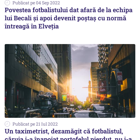
Publicat pe 04 Sep 2022
Povestea fotbalistului dat afară de la echipa
lui Becali și apoi devenit poștaș cu normă
întreagă în Elveția
Publicat pe 21 Iul 2022
Un taximetrist, dezamăgit că fotbalistul,
căruia i-a înapoiat portofelul pierdut, nu i-a