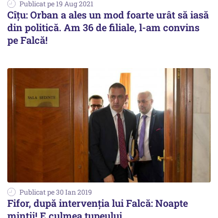
Publicat pe 19 Aug 2021
Cîţu: Orban a ales un mod foarte urât să iasă
din politică. Am 36 de filiale, l-am convins
pe Falcă!
Publicat pe 30 Ian 2019
Fifor, după intervenția lui Falcă: Noapte
minții! E culmea tupeului