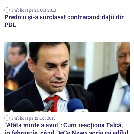
Publicat pe 26 Oct 2013
Predoiu și-a surclasat contracandidații din
PDL
Publicat pe 12 Oct 2013
"Atâta minte a avut": Cum reacționa Falcă,
în februarie, când DeCe News scria că edilul