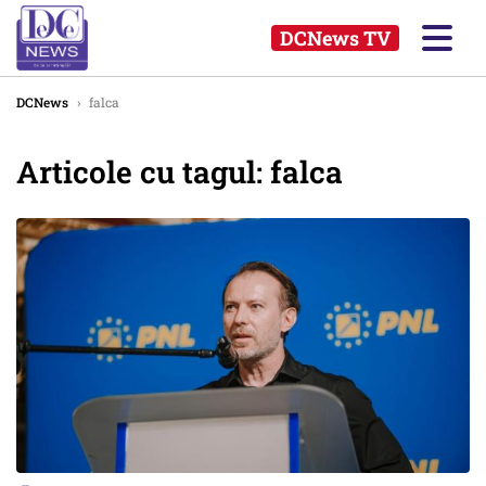
DCNews TV
DCNews
›
falca
Articole cu tagul: falca