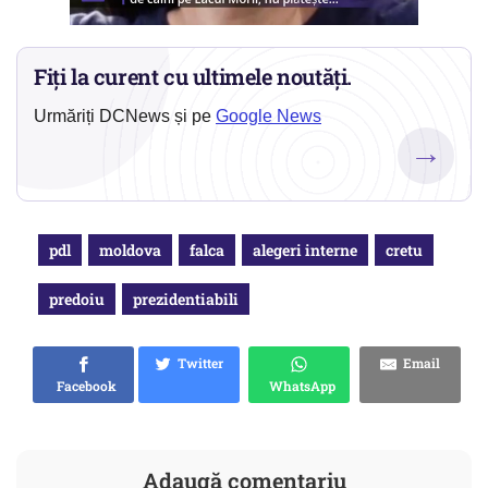
Fiți la curent cu ultimele noutăți.
Urmăriți DCNews și pe
Google News
→
pdl
moldova
falca
alegeri interne
cretu
predoiu
prezidentiabili
Twitter
Email
Facebook
WhatsApp
Adaugă comentariu