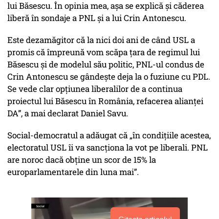
lui Băsescu. În opinia mea, așa se explică și căderea
liberă în sondaje a PNL și a lui Crin Antonescu.
Este dezamăgitor că la nici doi ani de când USL a
promis că împreună vom scăpa țara de regimul lui
Băsescu și de modelul său politic, PNL-ul condus de
Crin Antonescu se gândește deja la o fuziune cu PDL.
Se vede clar opțiunea liberalilor de a continua
proiectul lui Băsescu în România, refacerea alianței
DA”, a mai declarat Daniel Savu.
Social-democratul a adăugat că „în condițiile acestea,
electoratul USL îi va sancționa la vot pe liberali. PNL
are noroc dacă obține un scor de 15% la
europarlamentarele din luna mai”.