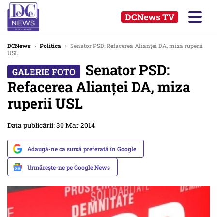
DCNews TV
DCNews
›
Politica
›
Senator PSD: Refacerea Alianței DA, miza ruperii
USL
Senator PSD:
Refacerea Alianței DA, miza
ruperii USL
Data publicării: 30 Mar 2014
Adaugă-ne ca sursă preferată în Google
Urmărește-ne pe Google News