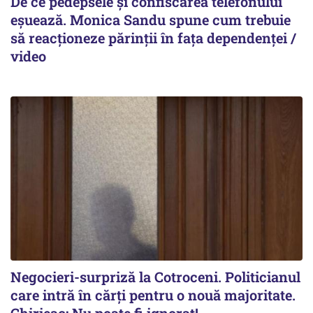
De ce pedepsele și confiscarea telefonului
eșuează. Monica Sandu spune cum trebuie
să reacționeze părinții în fața dependenței /
video
Negocieri-surpriză la Cotroceni. Politicianul
care intră în cărți pentru o nouă majoritate.
Chirieac: Nu poate fi ignorat!