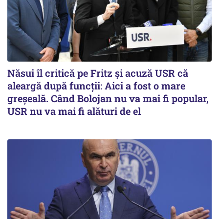
Năsui îl critică pe Fritz și acuză USR că
aleargă după funcții: Aici a fost o mare
greșeală. Când Bolojan nu va mai fi popular,
USR nu va mai fi alături de el