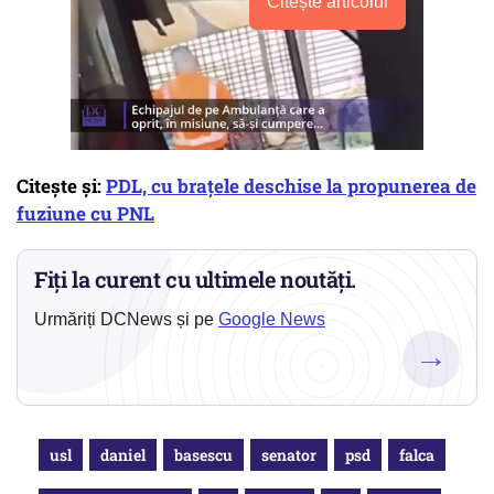
Citește articolul
Citește și:
PDL, cu brațele deschise la propunerea de
fuziune cu PNL
Fiți la curent cu ultimele noutăți.
Urmăriți DCNews și pe
Google News
→
usl
daniel
basescu
senator
psd
falca