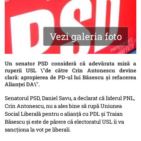
Vezi galeria foto
Un senator PSD consideră că adevărata miză a
ruperii USL \"de către Crin Antonescu devine
clară: apropierea de PD-ul lui Băsescu și refacerea
Alianței DA\".
Senatorul PSD, Daniel Savu, a declarat că liderul PNL,
Crin Antonescu, nu a ales bine să rupă Uniunea
Social Liberală pentru o alianță cu PDL și Traian
Băsescu și este de părere că electoratul USL îi va
sancționa la vot pe liberali.