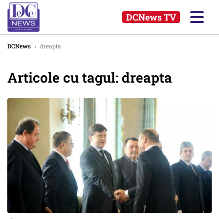
DCNews TV
DCNews
›
dreapta
Articole cu tagul: dreapta