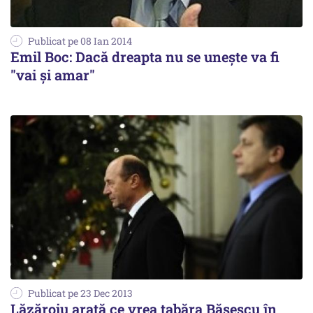
Publicat pe 08 Ian 2014
Emil Boc: Dacă dreapta nu se unește va fi
"vai și amar"
Publicat pe 23 Dec 2013
Lăzăroiu arată ce vrea tabăra Băsescu în