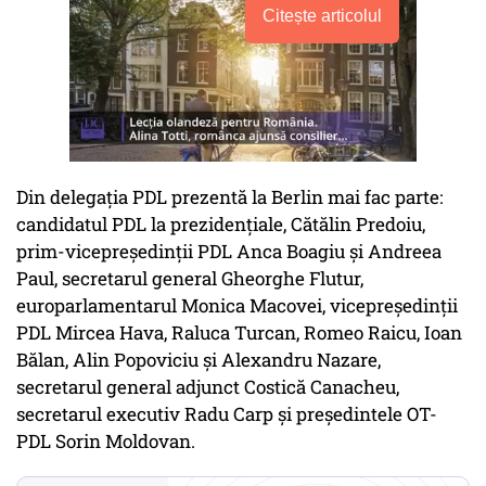
Citește articolul
Din delegaţia PDL prezentă la Berlin mai fac parte:
candidatul PDL la prezidenţiale, Cătălin Predoiu,
prim-vicepreşedinţii PDL Anca Boagiu şi Andreea
Paul, secretarul general Gheorghe Flutur,
europarlamentarul Monica Macovei, vicepreşedinţii
PDL Mircea Hava, Raluca Turcan, Romeo Raicu, Ioan
Bălan, Alin Popoviciu şi Alexandru Nazare,
secretarul general adjunct Costică Canacheu,
secretarul executiv Radu Carp şi preşedintele OT-
PDL Sorin Moldovan.