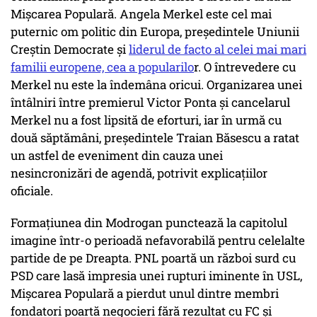
Mișcarea Populară. Angela Merkel este cel mai
puternic om politic din Europa, președintele Uniunii
Creștin Democrate și
liderul de facto al celei mai mari
familii europene, cea a popularilo
r. O întrevedere cu
Merkel nu este la îndemâna oricui. Organizarea unei
întâlniri între premierul Victor Ponta și cancelarul
Merkel nu a fost lipsită de eforturi, iar în urmă cu
două săptămâni, președintele Traian Băsescu a ratat
un astfel de eveniment din cauza unei
nesincronizări de agendă, potrivit explicațiilor
oficiale.
Formațiunea din Modrogan punctează la capitolul
imagine într-o perioadă nefavorabilă pentru celelalte
partide de pe Dreapta. PNL poartă un război surd cu
PSD care lasă impresia unei rupturi iminente în USL,
Mișcarea Populară a pierdut unul dintre membri
fondatori poartă negocieri fără rezultat cu FC și