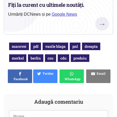
Fiți la curent cu ultimele noutăți.
Urmăriți DCNews și pe
Google News
→
macovei
pdl
vasile blaga
pnl
dreapta
merkel
berlin
csu
cdu
predoiu
Twitter
Email
Facebook
WhatsApp
Adaugă comentariu