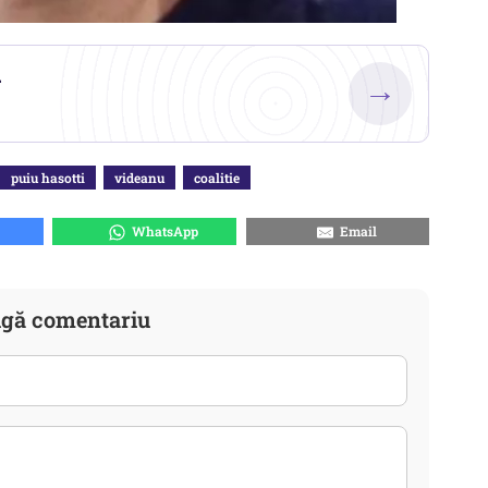
.
→
puiu hasotti
videanu
coalitie
WhatsApp
Email
gă comentariu