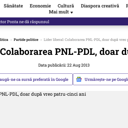
Sănătate
Economie
Cultură
Diaspora creativă
Mai mult
▼
ictor Ponta ne dă răspunsul
litica
›
Partide politice
›
Lider liberal: Colaborarea PNL-PDL, doar după vreo 
: Colaborarea PNL-PDL, doar d
Data publicării: 22 Aug 2013
augă-ne ca sursă preferată în Google
Urmărește-ne pe Goog