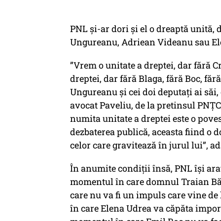
PNL și-ar dori și el o dreaptă unită
Ungureanu, Adriean Videanu sau El
”Vrem o unitate a dreptei, dar fără Cr
dreptei, dar fără Blaga, fără Boc, fă
Ungureanu şi cei doi deputaţi ai săi,
avocat Paveliu, de la pretinsul PNŢCD
numita unitate a dreptei este o poves
dezbaterea publică, aceasta fiind o d
celor care gravitează în jurul lui”, a
În anumite condiții însă, PNL își ara
momentul în care domnul Traian Băs
care nu va fi un impuls care vine de
în care Elena Udrea va căpăta importa