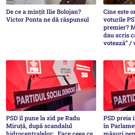
De ce a mințit Ilie Bolojan?
Cine este o
Victor Ponta ne dă răspunsul
voturile PS
premier? M
dau scris că
votează” / 
PSD îl pune la zid pe Radu
PSD preia i
Miruță, după scandalul
în Parlame
hidrocentralelor: „Face ceea ce
măsuri pen