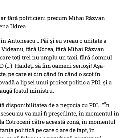
, dar fără politicieni precum Mihai Răzvan
ena Udrea.
in Antonescu... Păi şi eu vreau o unitate a
ră Videanu, fără Udrea, fără Mihai Răzvan
 care toţi trei nu umplu un taxi, fără domnul
 (...). Haideţi să fim oameni serioşi! Aşa-
te, pe care ei din când în când o scot în
ovadă a lipsei unui proiect politic a PDL şi a
daugă fostul ministru.
tă disponibilitatea de a negocia cu PDL. ”În
escu nu va mai fi preşedinte, în momentul în
 la Cotroceni către această zonă, în momentul
nţa politică pe care o are de fapt, în