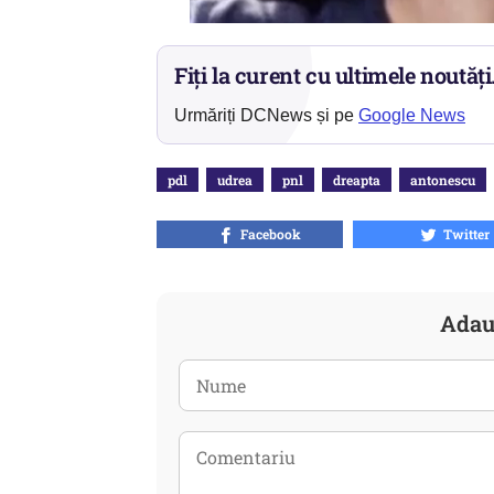
Fiți la curent cu ultimele noutăți
Urmăriți DCNews și pe
Google News
pdl
udrea
pnl
dreapta
antonescu
Facebook
Twitter
Adau