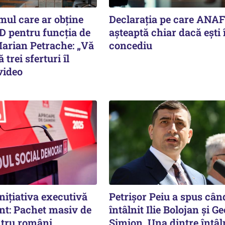
mul care ar obține
Declarația pe care ANAF
D pentru funcția de
așteaptă chiar dacă ești 
arian Petrache: „Vă
concediu
 trei sferturi îl
video
nițiativa executivă
Petrişor Peiu a spus cân
nt: Pachet masiv de
întâlnit Ilie Bolojan şi G
tru români,
Simion. Una dintre întâln