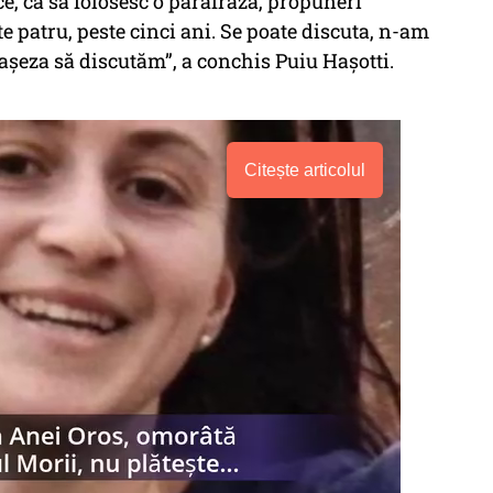
, ca să folosesc o parafrază, propuneri
te patru, peste cinci ani. Se poate discuta, n-am
 aşeza să discutăm”, a conchis Puiu Hașotti.
Citește articolul