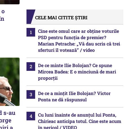
 o
CELE MAI CITITE ȘTIRI
în
Cine este omul care ar obține voturile
PSD pentru funcția de premier?
Marian Petrache: „Vă dau scris că trei
sferturi îl votează” / video
De ce minte Ilie Bolojan? Ce spune
Mircea Badea: E o minciună de mari
proporții
De ce a mințit Ilie Bolojan? Victor
Ponta ne dă răspunsul
d s-au
Cu luni înainte de anunțul lui Ponta,
eorge
Chirieac anticipa totul. Cine este acum
iri a
în pericol / VIDEO