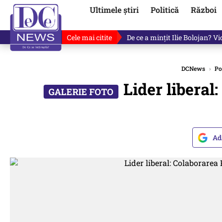
Ultimele știri
Politică
Război
Cele mai citite
De ce a mințit Ilie Bolojan? V
DCNews
›
Po
Lider liberal
Ad