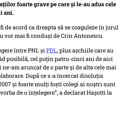
iilor foarte grave pe care și le-au adus cele
i ani.
 fi de acord ca dreapta să se coaguleze în jurul
u vor mai fi conduși de Crin Antonescu.
egere între PNL şi
PDL
, plus aşchiile care au
d posibilă, cel puţin patru-cinci ani de aici
 ne-am aruncat de o parte şi de alta cele mai
colaborare. După ce s-a încercat disoluţia
07 şi foarte mulţi foşti colegi ai noştri sunt
vorba de o înţelegere”, a declarat Hașotti la