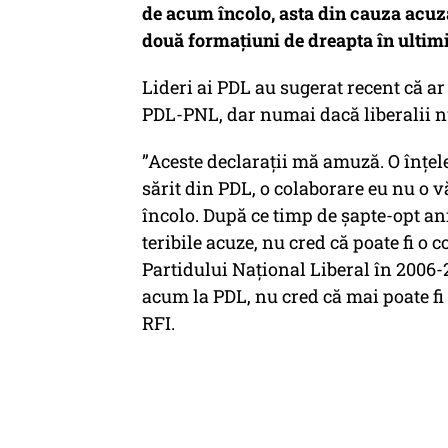
de acum încolo, asta din cauza acuzaț
două formațiuni de dreapta în ultimi
Lideri ai PDL au sugerat recent că ar
PDL-PNL, dar numai dacă liberalii n
”Aceste declaraţii mă amuză. O înţel
sărit din PDL, o colaborare eu nu o vă
încolo. După ce timp de şapte-opt ani
teribile acuze, nu cred că poate fi o 
Partidului Naţional Liberal în 2006-20
acum la PDL, nu cred că mai poate fi 
RFI.