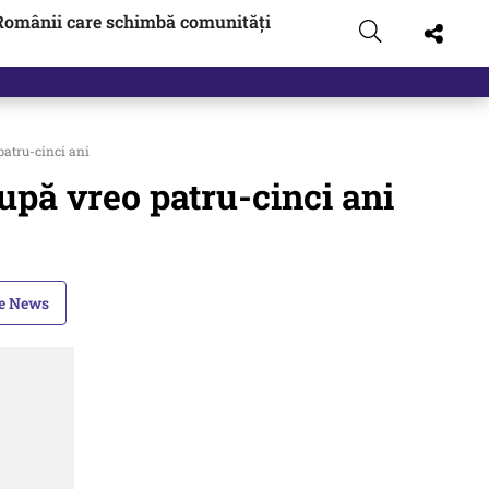
Românii care schimbă comunități
patru-cinci ani
upă vreo patru-cinci ani
le News