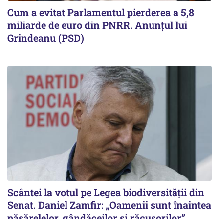
Cum a evitat Parlamentul pierderea a 5,8
miliarde de euro din PNRR. Anunțul lui
Grindeanu (PSD)
Scântei la votul pe Legea biodiversității din
Senat. Daniel Zamfir: „Oamenii sunt înaintea
păsărelelor, gândăceilor și răcușorilor”.