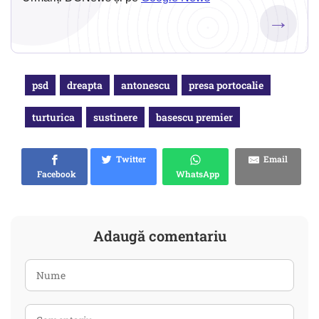
→
psd
dreapta
antonescu
presa portocalie
turturica
sustinere
basescu premier
Twitter
Email
Facebook
WhatsApp
Adaugă comentariu