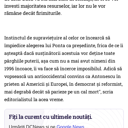
investi majoritatea resurselor, iar lor nu le vor
rămâne decât firimiturile.
Instinctul de supravieţuire al celor ce încearcă să
împiedice alegerea lui Ponta ca preşedinte, frica de ce îi
aşteaptă dacă susţinătorii acestuia vor deţine toate
pârghiile puterii, aşa cum nu a mai avut nimeni din
1996 încoace, îi va face să încerce imposibilul. Adică să
vopsească un antioccidental convins ca Antonescu în
prieten al Americii şi Europei, în democrat şi reformist,
mai degrabă decât să parieze pe un cal mort", scria
editorialistul la acea vreme.
Fiți la curent cu ultimele noutăți.
Urmăriți DCNews și pe
Google News