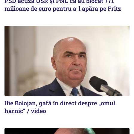
PSD acuză USR și PNL că au blocat 771
milioane de euro pentru a-l apăra pe Fritz
Ilie Bolojan, gafă în direct despre „omul
harnic“ / video