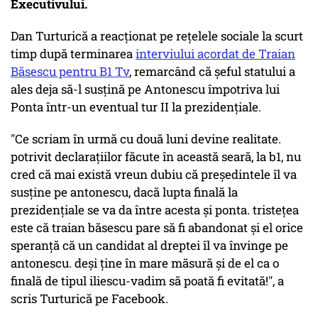
Executivului.
Dan Turturică a reacționat pe rețelele sociale la scurt
timp după terminarea
interviului acordat de Traian
Băsescu pentru B1 Tv
, remarcând că șeful statului a
ales deja să-l susțină pe Antonescu împotriva lui
Ponta într-un eventual tur II la prezidențiale.
"Ce scriam în urmă cu două luni devine realitate.
potrivit declarațiilor făcute în această seară, la b1, nu
cred că mai există vreun dubiu că președintele îl va
susține pe antonescu, dacă lupta finală la
prezidențiale se va da între acesta și ponta. tristețea
este că traian băsescu pare să fi abandonat și el orice
speranță că un candidat al dreptei îl va învinge pe
antonescu. deși ține în mare măsură și de el ca o
finală de tipul iliescu-vadim să poată fi evitată!", a
scris Turturică pe Facebook.