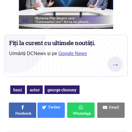
Fiți la curent cu ultimele noutăți.
Urmăriți DCNews și pe
Google News
→
bani
actor
george clooney
Twitter
Email
Facebook
WhatsApp