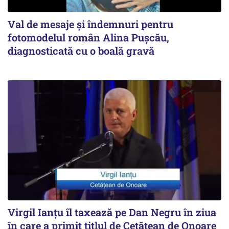
Val de mesaje și îndemnuri pentru
fotomodelul român Alina Pușcău,
diagnosticată cu o boală gravă
Virgil Ianțu îl taxează pe Dan Negru în ziua
în care a primit titlul de Cetățean de Onoare