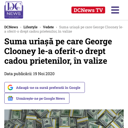
DCNews TV
DCNews
›
Lifestyle
›
Vedete
›
Suma uriașă pe care George Clooney le-
a oferit-o drept cadou prietenilor, în valize
Suma uriașă pe care George
Clooney le-a oferit-o drept
cadou prietenilor, în valize
Data publicării: 19 Noi 2020
Adaugă-ne ca sursă preferată în Google
Urmărește-ne pe Google News