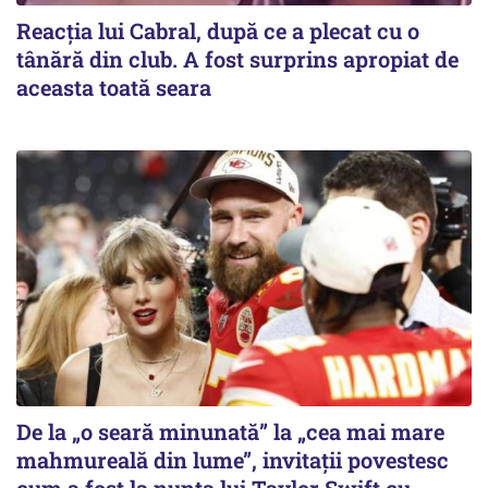
Reacția lui Cabral, după ce a plecat cu o
tânără din club. A fost surprins apropiat de
aceasta toată seara
De la „o seară minunată” la „cea mai mare
mahmureală din lume”, invitații povestesc
cum a fost la nunta lui Taylor Swift cu