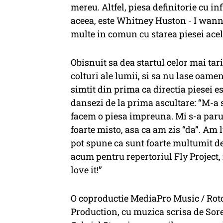
mereu. Altfel, piesa definitorie cu i
aceea, este Whitney Huston - I wan
multe in comun cu starea piesei acele
Obisnuit sa dea startul celor mai tari
colturi ale lumii, si sa nu lase oamen
simtit din prima ca directia piesei es
dansezi de la prima ascultare: “M-a s
facem o piesa impreuna. Mi s-a parut 
foarte misto, asa ca am zis “da”. Am 
pot spune ca sunt foarte multumit de 
acum pentru repertoriul Fly Project, i
love it!”
O coproductie MediaPro Music / Rot
Production, cu muzica scrisa de Sor