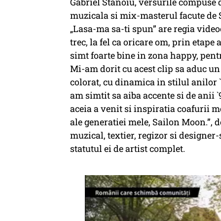
Gabriel Stanoiu, versurile compuse d
muzicala si mix-masterul facute de 
„Lasa-ma sa-ti spun” are regia videoc
trec, la fel ca oricare om, prin etape 
simt foarte bine in zona happy, pentr
Mi-am dorit cu acest clip sa aduc un 
colorat, cu dinamica in stilul anilor `
am simtit sa aiba accente si de anii `
aceia a venit si inspiratia coafurii 
ale generatiei mele, Sailon Moon.”, d
muzical, textier, regizor si designer
statutul ei de artist complet.