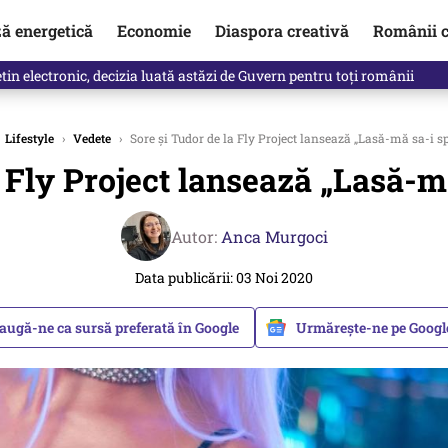
ză energetică
Economie
Diaspora creativă
Românii c
in electronic, decizia luată astăzi de Guvern pentru toți românii
Lifestyle
›
Vedete
›
Sore și Tudor de la Fly Project lansează „Lasă-mă sa-i s
 Fly Project lansează „Lasă-m
Autor:
Anca Murgoci
Data publicării: 03 Noi 2020
augă-ne ca sursă preferată în Google
Urmărește-ne pe Goog