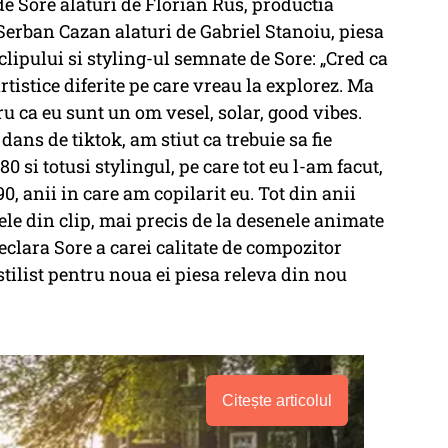
e Sore alaturi de Florian Rus, productia
Serban Cazan alaturi de Gabriel Stanoiu, piesa
lipului si styling-ul semnate de Sore: „Cred ca
artistice diferite pe care vreau la explorez. Ma
u ca eu sunt un om vesel, solar, good vibes.
dans de tiktok, am stiut ca trebuie sa fie
80 si totusi stylingul, pe care tot eu l-am facut,
90, anii in care am copilarit eu. Tot din anii
mele din clip, mai precis de la desenele animate
eclara Sore a carei calitate de compozitor
-stilist pentru noua ei piesa releva din nou
Citește articolul