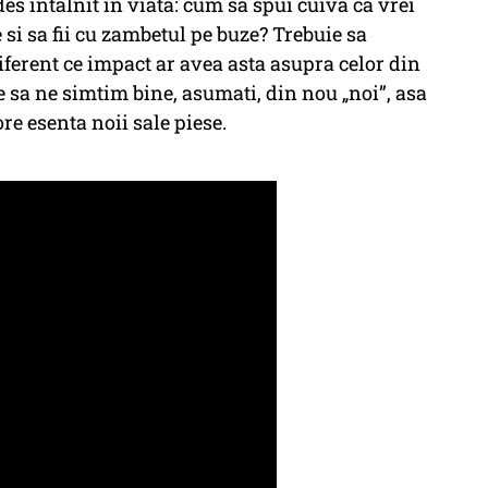
des intalnit in viata: cum sa spui cuiva ca vrei
ne si sa fii cu zambetul pe buze? Trebuie sa
ferent ce impact ar avea asta asupra celor din
ace sa ne simtim bine, asumati, din nou „noi”, asa
re esenta noii sale piese.