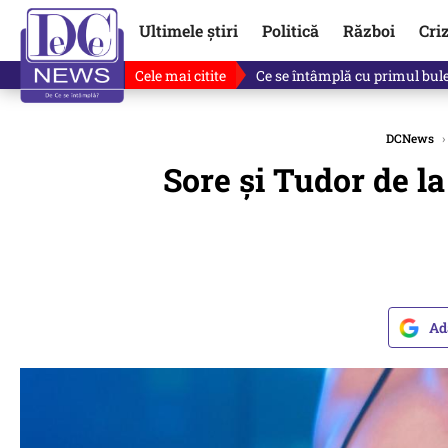
Ultimele știri
Politică
Război
Cri
Cele mai citite
Ce se întâmplă cu primul bulet
DCNews
›
Sore și Tudor de la
Ad