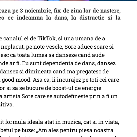
eaza pe 3 noiembrie, fix de ziua lor de nastere,
co ce indeamna la dans, la distractie si la
e canalul ei de TikTok, si una umana de a
e neplacut, pe note vesele, Sore aduce soare si
resc ca toata lumea sa danseze cand aude
nde ar fi. Eu sunt dependenta de dans, dansez
, dansez si dimineata cand ma pregatesc de
 good mood. Asa ca, ii incurajez pe toti cei care
lor si sa se bucure de boost-ul de energie
a artista Sore care se autodefineste prin a fi un
zitiva.
it formula ideala atat in muzica, cat si in viata,
betul pe buze: „Am ales pentru piesa noastra