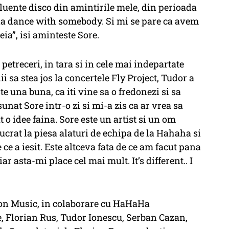
nfluente disco din amintirile mele, din perioada
na dance with somebody. Si mi se pare ca avem
ia”, isi aminteste Sore.
 petreceri, in tara si in cele mai indepartate
ii sa stea jos la concertele Fly Project, Tudor a
te una buna, ca iti vine sa o fredonezi si sa
unat Sore intr-o zi si mi-a zis ca ar vrea sa
o idee faina. Sore este un artist si un om
lucrat la piesa alaturi de echipa de la Hahaha si
ce a iesit. Este altceva fata de ce am facut pana
ar asta-mi place cel mai mult. It’s different.. I
on Music, in colaborare cu HaHaHa
e, Florian Rus, Tudor Ionescu, Serban Cazan,