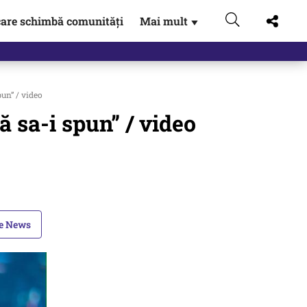
are schimbă comunități
Mai mult
▼
pun” / video
ă sa-i spun” / video
le News