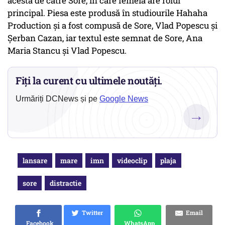
acesta de către Sore, în care femeia are rolul
principal. Piesa este produsă în studiourile Hahaha
Production și a fost compusă de Sore, Vlad Popescu și
Șerban Cazan, iar textul este semnat de Sore, Ana
Maria Stancu și Vlad Popescu.
Fiți la curent cu ultimele noutăți.
Urmăriți DCNews și pe
Google News
→
lansare
mare
imn
videoclip
plaja
sore
distractie
Twitter
Email
Facebook
WhatsApp