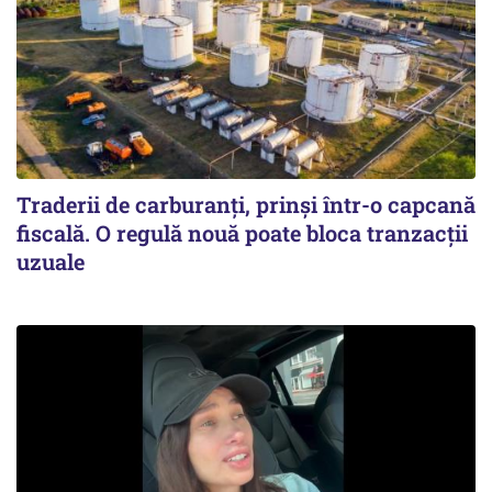
Traderii de carburanți, prinși într-o capcană
fiscală. O regulă nouă poate bloca tranzacții
uzuale