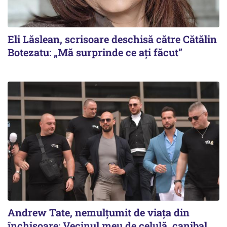
Eli Lăslean, scrisoare deschisă către Cătălin
Botezatu: „Mă surprinde ce ați făcut”
Andrew Tate, nemulțumit de viața din
închisoare: Vecinul meu de celulă, canibal.