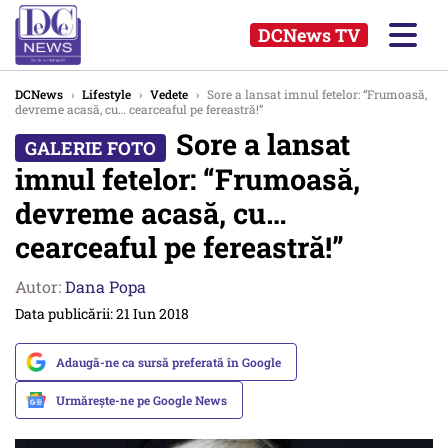
DCNews TV
DCNews
›
Lifestyle
›
Vedete
›
Sore a lansat imnul fetelor: “Frumoasă,
devreme acasă, cu… cearceaful pe fereastră!”
Sore a lansat
imnul fetelor: “Frumoasă,
devreme acasă, cu…
cearceaful pe fereastră!”
Autor:
Dana Popa
Data publicării: 21 Iun 2018
Adaugă-ne ca sursă preferată în Google
Urmărește-ne pe Google News