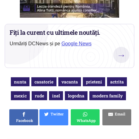
Fiți la curent cu ultimele noutăți.
Urmăriți DCNews și pe
Google News
→
nunta
casatorie
vacanta
prieteni
actrita
mexic
rude
inel
logodna
modern family
Twitter
Email
Facebook
WhatsApp