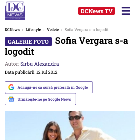
DCNews TV
DCNews
›
Lifestyle
›
Vedete
›
Sofia Vergara s-a logodit
Sofia Vergara s-a
logodit
Autor:
Sirbu Alexandra
Data publicării: 12 Iul 2012
Adaugă-ne ca sursă preferată în Google
Urmărește-ne pe Google News