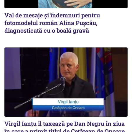
Val de mesaje și îndemnuri pentru
fotomodelul român Alina Pușcău,
diagnosticată cu o boală gravă
Virgil Ianțu îl taxează pe Dan Negru în ziua
în care a primit titlul de Cetățean de Onoare