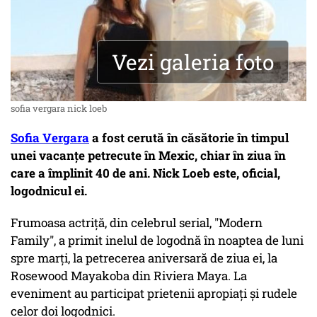
Vezi galeria foto
sofia vergara nick loeb
Sofia Vergara
a fost cerută în căsătorie în timpul
unei vacanţe petrecute în Mexic, chiar în ziua în
care a împlinit 40 de ani. Nick Loeb este, oficial,
logodnicul ei.
Frumoasa actriţă, din celebrul serial, "Modern
Family", a primit inelul de logodnă în noaptea de luni
spre marţi, la petrecerea aniversară de ziua ei, la
Rosewood Mayakoba din Riviera Maya. La
eveniment au participat prietenii apropiaţi şi rudele
celor doi logodnici.