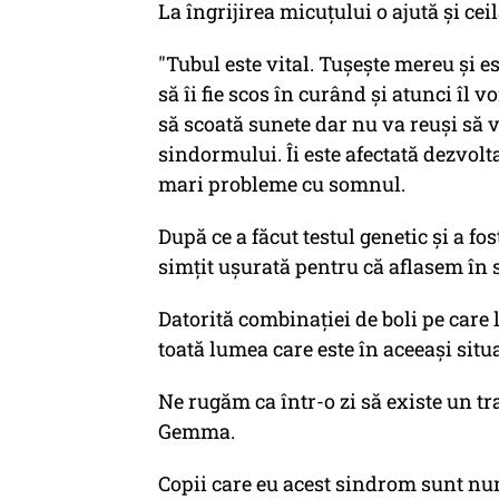
La îngrijirea micuţului o ajută şi ceila
"Tubul este vital. Tuşeşte mereu şi es
să îi fie scos în curând şi atunci îl
să scoată sunete dar nu va reuşi să 
sindormului. Îi este afectată dezvol
mari probleme cu somnul.
După ce a făcut testul genetic şi a
simţit uşurată pentru că aflasem în sf
Datorită combinaţiei de boli pe care 
toată lumea care este în aceeaşi situ
Ne rugăm ca într-o zi să existe un
Gemma.
Copii care eu acest sindrom sunt nu