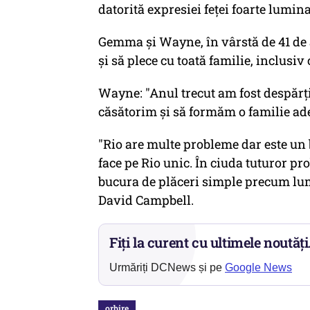
datorită expresiei feţei foarte lumin
Gemma şi Wayne, în vârstă de 41 de 
şi să plece cu toată familie, inclusiv
Wayne: "Anul trecut am fost despărţi
căsătorim şi să formăm o familie ad
"Rio are multe probleme dar este un bă
face pe Rio unic. În ciuda tuturor pro
bucura de plăceri simple precum lum
David Campbell.
Fiți la curent cu ultimele noutăți
Urmăriți DCNews și pe
Google News
orbire