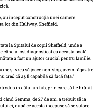
zică.
, au început construcţia unei camere
sa lor din Halfway, Sheffield.
tate la Spitalul de copii Sheffield, unde a
e când a fost diagnosticat cu aceasta boală.
nătate a fost un ajutor crucial pentru familie.
me şi vrea să joace non-stop, avem răgaz trei
 cred că aş fi capabilă să facă faţă."
ntrodus în gâtul un tub, prin care să fie hrănit.
ci când Gemma, de 27 de ani, a trebuit să ia
ului ei, după ce acesta începuse să se sufoce.