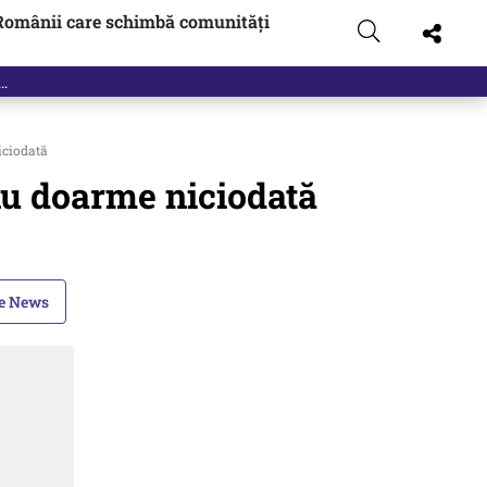
Românii care schimbă comunități
iciodată
nu doarme niciodată
le News