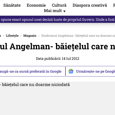
Sănătate
Economie
Cultură
Diaspora creativă
Mai mult
▼
Vîrdol, dezvăluite de o colegă. Povestea pilotului militar dincolo de…
s
›
Lifestyle
›
Magazin
›
Sindromul Angelman- băieţelul care nu doarme n
l Angelman- băieţelul care 
Data publicării: 14 Iul 2012
augă-ne ca sursă preferată în Google
Urmărește-ne pe Goog