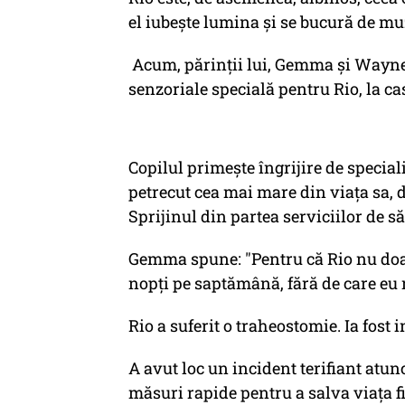
el iubeşte lumina şi se bucură de mu
Acum, părinţii lui, Gemma şi Wayne
senzoriale specială pentru Rio, la ca
Copilul primeşte îngrijire de speciali
petrecut cea mai mare din viaţa sa, d
Sprijinul din partea serviciilor de să
Gemma spune: "Pentru că Rio nu doar
nopţi pe saptămână, fără de care eu nu
Rio a suferit o traheostomie. Ia fost i
A avut loc un incident terifiant atun
măsuri rapide pentru a salva viaţa fi