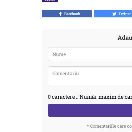
Facebook
Twitter
Adau
0
caractere :: Număr maxim de car
* Comentariile care co