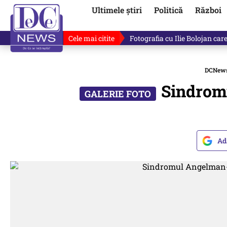
Ultimele știri
Politică
Război
Cele mai citite
Lucruri neștiute despre Mihai 
DCNew
Sindromu
Ad