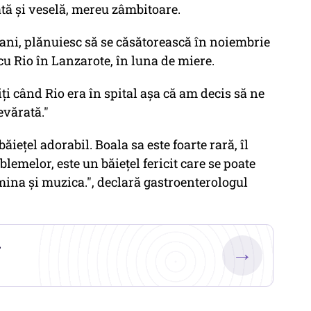
ată şi veselă, mereu zâmbitoare.
ani, plănuiesc să se căsătorească în noiembrie
 cu Rio în Lanzarote, în luna de miere.
ţi când Rio era în spital aşa că am decis să ne
evărată."
ieţel adorabil. Boala sa este foarte rară, îl
blemelor, este un băieţel fericit care se poate
ina şi muzica.", declară gastroenterologul
.
→