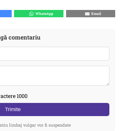
WhatsApp
Email
gă comentariu
actere 1000
Trimite
ntin limbaj vulgar vor fi suspendate