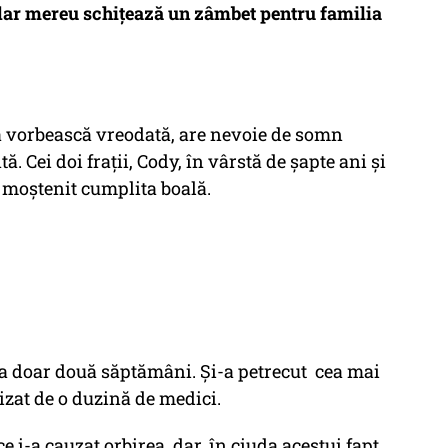
ar mereu schiţează un zâmbet pentru familia
ă vorbească vreodată, are nevoie de somn
ă. Cei doi fraţii, Cody, în vârstă de şapte ani şi
 moştenit cumplita boală.
ea doar două săptămâni. Şi-a petrecut cea mai
rizat de o duzină de medici.
e i-a cauzat orbirea, dar, în ciuda acestui fapt,