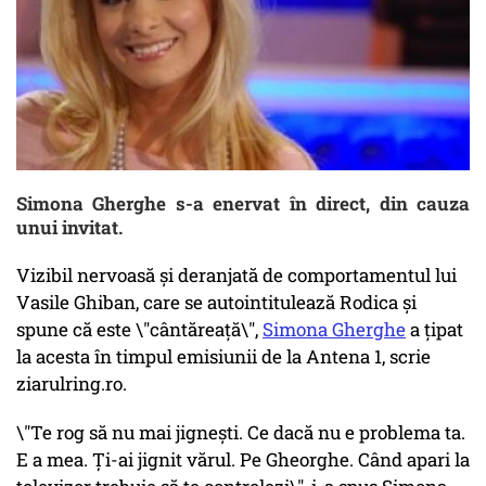
Simona Gherghe s-a enervat în direct, din cauza
unui invitat.
Vizibil nervoasă și deranjată de comportamentul lui
Vasile Ghiban, care se autointitulează Rodica și
spune că este \"cântăreață\",
Simona Gherghe
a țipat
la acesta în timpul emisiunii de la Antena 1, scrie
ziarulring.ro.
\"Te rog să nu mai jignești. Ce dacă nu e problema ta.
E a mea. Ți-ai jignit vărul. Pe Gheorghe. Când apari la