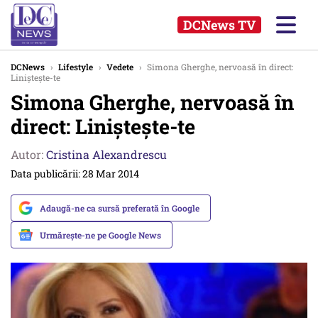
DCNews TV
DCNews
›
Lifestyle
›
Vedete
›
Simona Gherghe, nervoasă în direct:
Liniștește-te
Simona Gherghe, nervoasă în
direct: Liniștește-te
Autor:
Cristina Alexandrescu
Data publicării: 28 Mar 2014
Adaugă-ne ca sursă preferată în Google
Urmărește-ne pe Google News