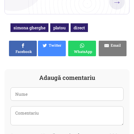
→
simona gherghe
platou
direct
Twitter
Email
Facebook
WhatsApp
Adaugă comentariu