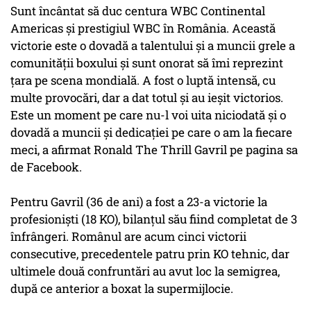
Sunt încântat să duc centura WBC Continental
Americas şi prestigiul WBC în România. Această
victorie este o dovadă a talentului şi a muncii grele a
comunităţii boxului şi sunt onorat să îmi reprezint
ţara pe scena mondială. A fost o luptă intensă, cu
multe provocări, dar a dat totul şi au ieşit victorios.
Este un moment pe care nu-l voi uita niciodată şi o
dovadă a muncii şi dedicaţiei pe care o am la fiecare
meci, a afirmat Ronald The Thrill Gavril pe pagina sa
de Facebook.
Pentru Gavril (36 de ani) a fost a 23-a victorie la
profesionişti (18 KO), bilanţul său fiind completat de 3
înfrângeri. Românul are acum cinci victorii
consecutive, precedentele patru prin KO tehnic, dar
ultimele două confruntări au avut loc la semigrea,
după ce anterior a boxat la supermijlocie.