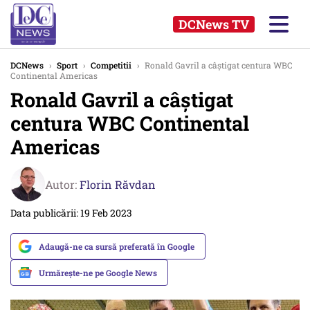
DCNews TV
DCNews
›
Sport
›
Competitii
›
Ronald Gavril a câştigat centura WBC
Continental Americas
Ronald Gavril a câştigat
centura WBC Continental
Americas
Autor:
Florin Răvdan
Data publicării: 19 Feb 2023
Adaugă-ne ca sursă preferată în Google
Urmărește-ne pe Google News