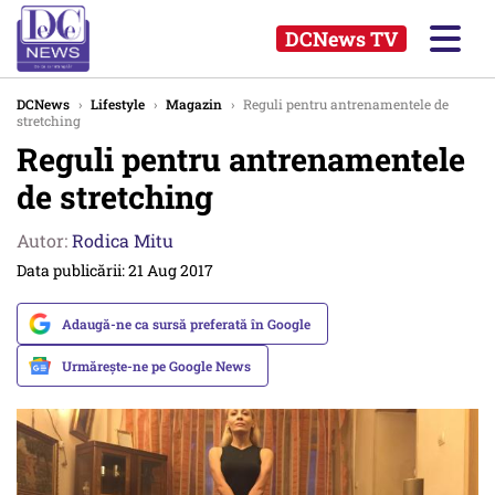
DCNews TV
DCNews
›
Lifestyle
›
Magazin
›
Reguli pentru antrenamentele de
stretching
Reguli pentru antrenamentele
de stretching
Autor:
Rodica Mitu
Data publicării: 21 Aug 2017
Adaugă-ne ca sursă preferată în Google
Urmărește-ne pe Google News