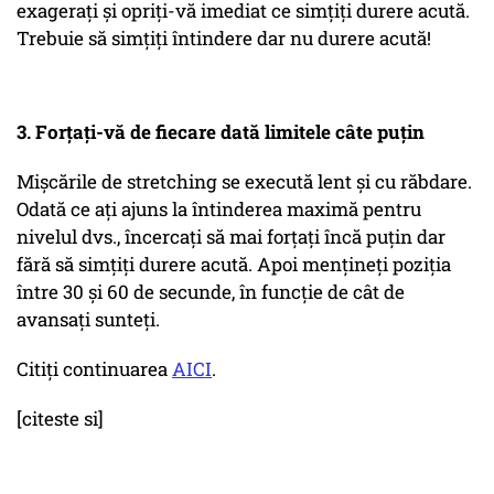
exagerați și opriți-vă imediat ce simțiți durere acută.
Trebuie să simțiți întindere dar nu durere acută!
3. Forțați-vă de fiecare dată limitele câte puțin
Mișcările de stretching se execută lent și cu răbdare.
Odată ce ați ajuns la întinderea maximă pentru
nivelul dvs., încercați să mai forțați încă puțin dar
fără să simțiți durere acută. Apoi mențineți poziția
între 30 și 60 de secunde, în funcție de cât de
avansați sunteți.
Citiţi continuarea
AICI
.
[citeste si]