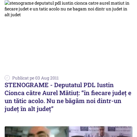
Publicat pe 03 Aug 2011
STENOGRAME - Deputatul PDL Iustin
Cionca către Aurel Mătiuţ: “în fiecare judeţ e
un tătic acolo. Nu ne băgăm noi dintr-un
judeţ în alt judeţ”