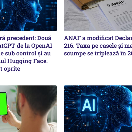
ără precedent: Două
ANAF a modificat Declar
tGPT de la OpenAI
216. Taxa pe casele și ma
e sub control și au
scumpe se triplează în 
lul Hugging Face.
t oprite