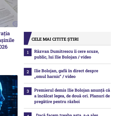
ația
CELE MAI CITITE ȘTIRI
șinile
2026
Răzvan Dumitrescu îi cere scuze,
public, lui Ilie Bolojan / video
Ilie Bolojan, gafă în direct despre
„omul harnic“ / video
Premierul demis Ilie Bolojan anunță că
a încălcat legea, de două ori. Planuri de
pregătire pentru război
„Dacă facem treaba asta, s-a ales