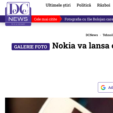
Ultimele știri
Politică
Război
Cele mai citite
Ilie Bolojan, gafă în direct de
DCNews
›
Tehnol
Nokia va lansa 
Ad