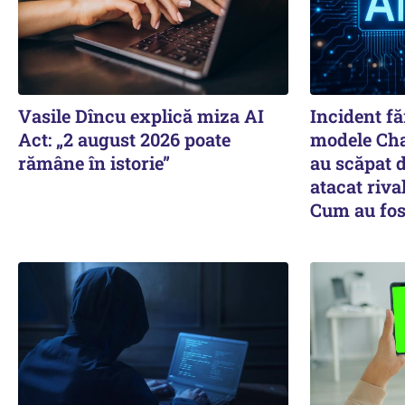
Vasile Dîncu explică miza AI
Incident f
Act: „2 august 2026 poate
modele Cha
rămâne în istorie”
au scăpat d
atacat riva
Cum au fos