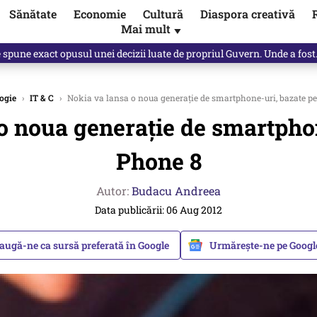
Sănătate
Economie
Cultură
Diaspora creativă
Mai mult
▼
spre „omul harnic“ / video
ogie
›
IT & C
›
Nokia va lansa o noua generaţie de smartphone-uri, bazate 
o noua generaţie de smartph
Phone 8
Autor:
Budacu Andreea
Data publicării: 06 Aug 2012
augă-ne ca sursă preferată în Google
Urmărește-ne pe Goog