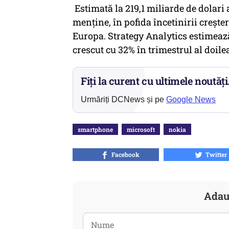
Estimată la 219,1 miliarde de dolari a
menţine, în pofida încetinirii creşte
Europa. Strategy Analytics estimea
crescut cu 32% în trimestrul al doilea
Fiți la curent cu ultimele noutăți
Urmăriți DCNews și pe
Google News
smartphone
microsoft
nokia
Facebook
Twitter
Adau