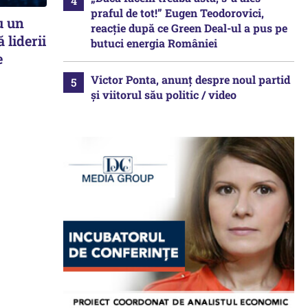
praful de tot!” Eugen Teodorovici,
u un
reacție după ce Green Deal-ul a pus pe
 liderii
butuci energia României
e
Victor Ponta, anunț despre noul partid
și viitorul său politic / video