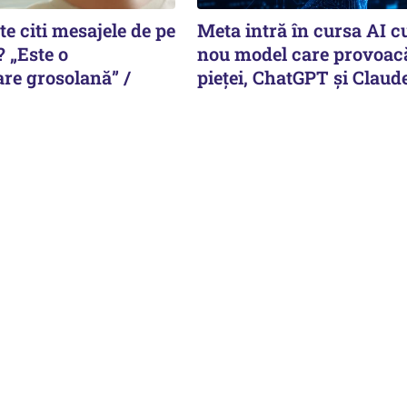
te citi mesajele de pe
Meta intră în cursa AI c
 „Este o
nou model care provoacă
re grosolană” /
pieței, ChatGPT și Claud