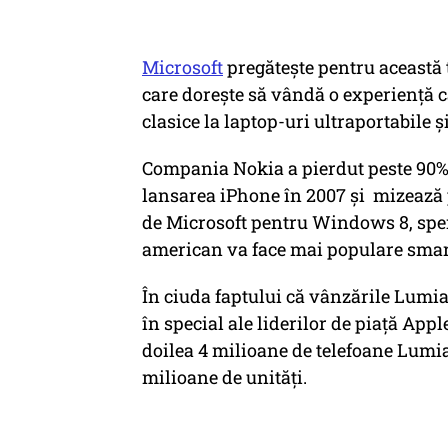
Microsoft
pregăteşte pentru această
care doreşte să vândă o experienţă c
clasice la laptop-uri ultraportabile şi
Compania Nokia a pierdut peste 90% d
lansarea iPhone în 2007 şi mizează
de Microsoft pentru Windows 8, sper
american va face mai populare sma
În ciuda faptului că vânzările Lumia
în special ale liderilor de piaţă App
doilea 4 milioane de telefoane Lumia,
milioane de unităţi.