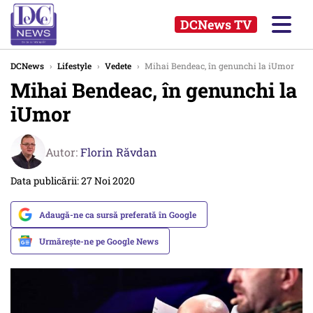
DCNews TV
DCNews
›
Lifestyle
›
Vedete
›
Mihai Bendeac, în genunchi la iUmor
Mihai Bendeac, în genunchi la
iUmor
Autor:
Florin Răvdan
Data publicării: 27 Noi 2020
Adaugă-ne ca sursă preferată în Google
Urmărește-ne pe Google News