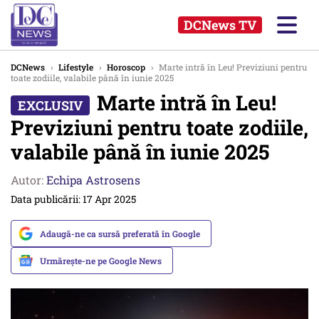
DCNews TV
DCNews
›
Lifestyle
›
Horoscop
›
Marte intră în Leu! Previziuni pentru
toate zodiile, valabile până în iunie 2025
Marte intră în Leu!
Previziuni pentru toate zodiile,
valabile până în iunie 2025
Autor:
Echipa Astrosens
Data publicării: 17 Apr 2025
Adaugă-ne ca sursă preferată în Google
Urmărește-ne pe Google News