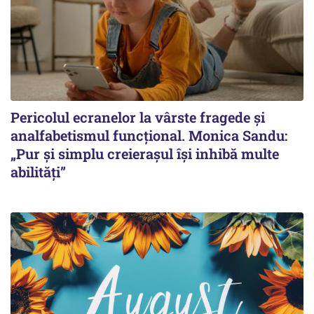
Pericolul ecranelor la vârste fragede și
analfabetismul funcțional. Monica Sandu:
„Pur și simplu creierașul își inhibă multe
abilități”