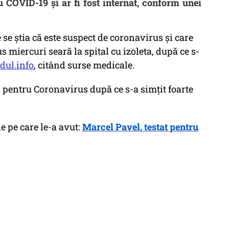
u COVID-19 și ar fi fost internat, conform unei
se știa că este suspect de coronavirus și care
dus miercuri seară la spital cu izoleta, după ce s-
dul.info
, citând surse medicale.
l pentru Coronavirus după ce s-a simțit foarte
 pe care le-a avut:
Marcel Pavel, testat pentru