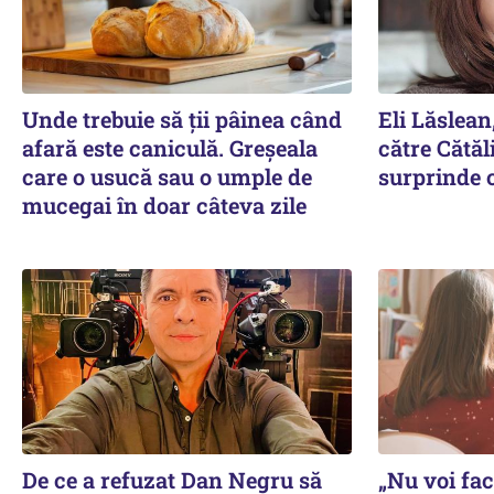
Unde trebuie să ții pâinea când
Eli Lăslean
afară este caniculă. Greșeala
către Cătăl
care o usucă sau o umple de
surprinde c
mucegai în doar câteva zile
De ce a refuzat Dan Negru să
„Nu voi fac