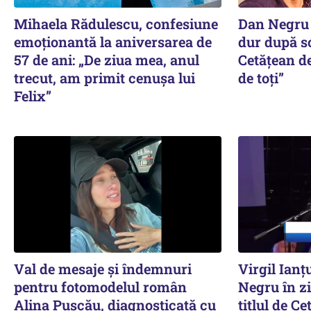
Mihaela Rădulescu, confesiune
Dan Negru 
emoționantă la aniversarea de
dur după sc
57 de ani: „De ziua mea, anul
Cetățean d
trecut, am primit cenușa lui
de toți”
Felix”
Val de mesaje și îndemnuri
Virgil Ianț
pentru fotomodelul român
Negru în zi
Alina Pușcău, diagnosticată cu
titlul de C