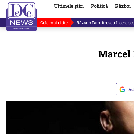
Ultimele știri
Politică
Război
Cele mai citite
Răzvan Dumitrescu îi cere scuze
Marcel 
Ad