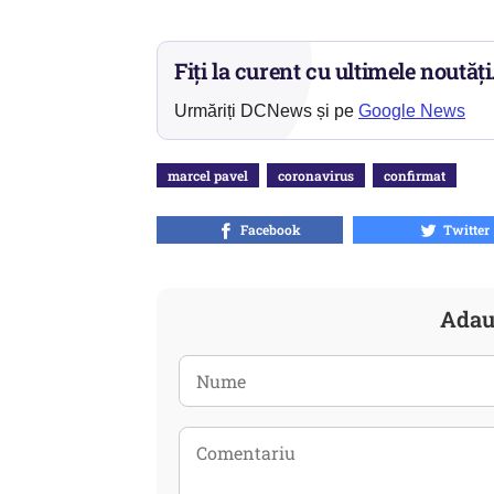
Fiți la curent cu ultimele noutăți
Urmăriți DCNews și pe
Google News
marcel pavel
coronavirus
confirmat
Facebook
Twitter
Adau