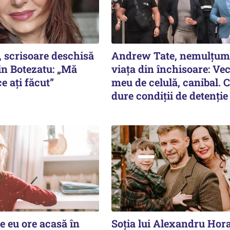
, scrisoare deschisă
Andrew Tate, nemulțumi
in Botezatu: „Mă
viața din închisoare: Ve
e ați făcut”
meu de celulă, canibal. 
dure condiții de detenție
e eu ore acasă în
Soția lui Alexandru Hor