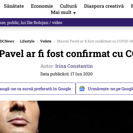
Sănătate
Economie
Cultură
Diaspora creativă
Mai mult
▼
, public, lui Ilie Bolojan / video
DCNews
›
Lifestyle
›
Vedete
›
Marcel Pavel ar fi fost confirmat cu COVID-19
Pavel ar fi fost confirmat cu 
Autor:
Irina Constantin
Data publicării: 17 Iun 2020
augă-ne ca sursă preferată în Google
Urmărește-ne pe Goog