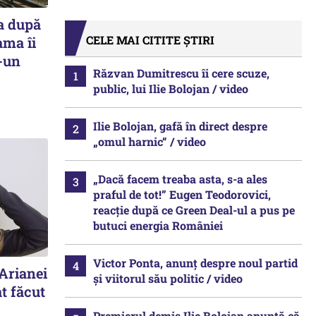
a după
CELE MAI CITITE ȘTIRI
ama îi
r-un
Răzvan Dumitrescu îi cere scuze,
public, lui Ilie Bolojan / video
Ilie Bolojan, gafă în direct despre
„omul harnic“ / video
„Dacă facem treaba asta, s-a ales
praful de tot!” Eugen Teodorovici,
reacție după ce Green Deal-ul a pus pe
butuci energia României
Victor Ponta, anunț despre noul partid
 Arianei
și viitorul său politic / video
t făcut
Premierul demis Ilie Bolojan anunță că