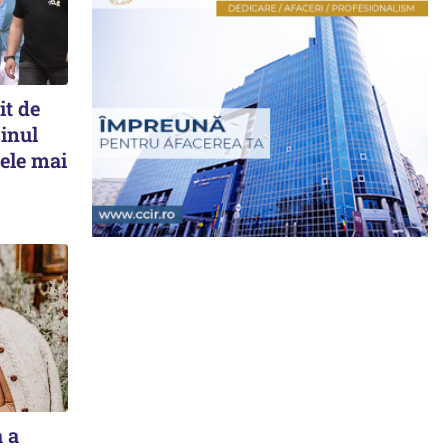
t de
cinul
Cele mai
a a