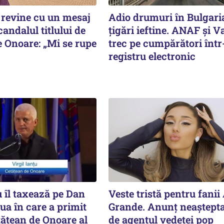
revine cu un mesaj
Adio drumuri în Bulgari
andalul titlului de
țigări ieftine. ANAF și V
e Onoare: „Mi se rupe
trec pe cumpărători înt
registru electronic
u îl taxează pe Dan
Veste tristă pentru fanii
ua în care a primit
Grande. Anunț neaștepta
etățean de Onoare al
de agentul vedetei pop