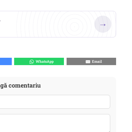
.
→
WhatsApp
Email
gă comentariu