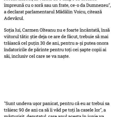
împreună cu o soră sau un frate, ce-o da Dumnezeu",
a declarat parlamentarul Mădălin Voicu, citează
Adevărul.
Soţia lui, Carmen Olteanu nu e foarte încântată, însă
viitorul tătic știe deja ce are de făcut, trebuie să mai
trăiască cel puțin 30 de ani, pentru a-și putea onora
îndatoririle de părinte pentru toți cei șapte copii ai
săi, inclusiv cel care se va naște.
"Sunt undeva uşor panicat, pentru că eu ar trebui sa
trăiesc 90 de ani ca să îi văd pe toţi la casele lor", a
mărturisit deputatul, care anul acesta în iunie va