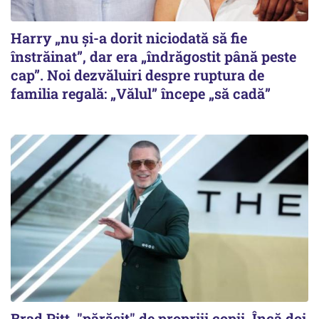
Harry „nu și-a dorit niciodată să fie
înstrăinat”, dar era „îndrăgostit până peste
cap”. Noi dezvăluiri despre ruptura de
familia regală: „Vălul” începe „să cadă”
Brad Pitt, "părăsit" de propriii copii. Încă doi