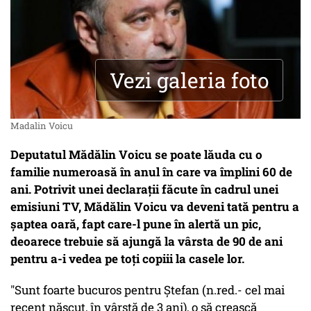
Vezi galeria foto
Madalin Voicu
Deputatul Mădălin Voicu se poate lăuda cu o
familie numeroasă în anul în care va împlini 60 de
ani. Potrivit unei declarații făcute în cadrul unei
emisiuni TV, Mădălin Voicu va deveni tată pentru a
șaptea oară, fapt care-l pune în alertă un pic,
deoarece trebuie să ajungă la vârsta de 90 de ani
pentru a-i vedea pe toți copiii la casele lor.
"Sunt foarte bucuros pentru Ştefan (n.red.- cel mai
recent născut, în vârstă de 3 ani), o să crească