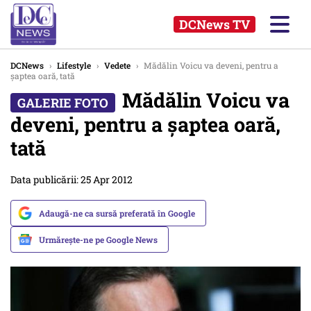
DCNews TV
DCNews
›
Lifestyle
›
Vedete
›
Mădălin Voicu va deveni, pentru a
șaptea oară, tată
Mădălin Voicu va
deveni, pentru a șaptea oară,
tată
Data publicării: 25 Apr 2012
Adaugă-ne ca sursă preferată în Google
Urmărește-ne pe Google News