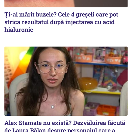
Ți-ai mărit buzele? Cele 4 greșeli care pot
strica rezultatul după injectarea cu acid
hialuronic
Alex Stamate nu există? Dezvăluirea făcută
de Laura Bălan despre personajul care a