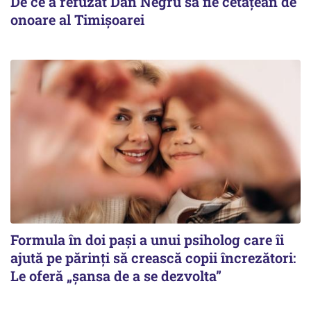
De ce a refuzat Dan Negru să fie cetățean de
onoare al Timișoarei
Formula în doi pași a unui psiholog care îi
ajută pe părinți să crească copii încrezători:
Le oferă „șansa de a se dezvolta”