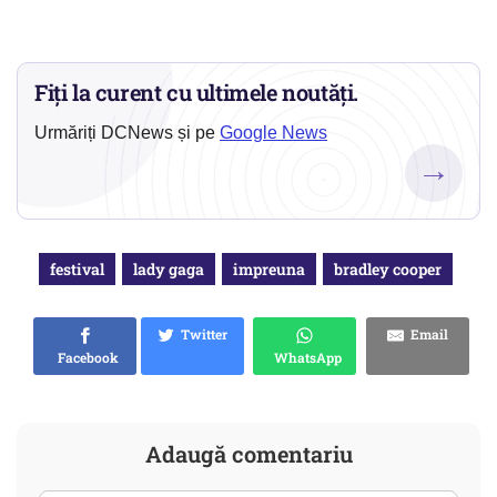
Fiți la curent cu ultimele noutăți.
Urmăriți DCNews și pe
Google News
→
festival
lady gaga
impreuna
bradley cooper
Twitter
Email
Facebook
WhatsApp
Adaugă comentariu