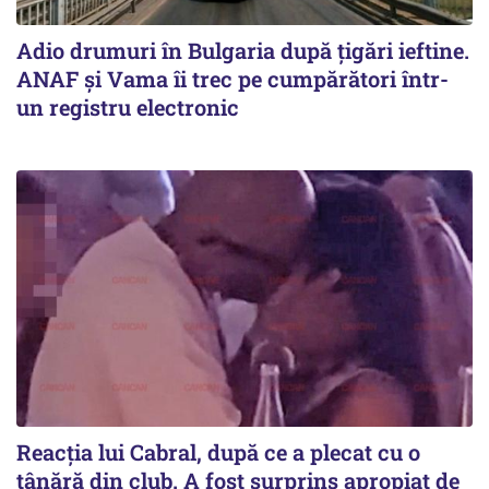
Adio drumuri în Bulgaria după țigări ieftine.
ANAF și Vama îi trec pe cumpărători într-
un registru electronic
Reacția lui Cabral, după ce a plecat cu o
tânără din club. A fost surprins apropiat de