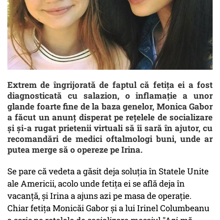
Extrem de îngrijorată de faptul că fetița ei a fost
diagnosticată cu salazion, o inflamație a unor
glande foarte fine de la baza genelor, Monica Gabor
a făcut un anunț disperat pe rețelele de socializare
și și-a rugat prietenii virtuali să îi sară în ajutor, cu
recomandări de medici oftalmologi buni, unde ar
putea merge să o opereze pe Irina.
Se pare că vedeta a găsit deja soluția în Statele Unite
ale Americii, acolo unde fetița ei se află deja în
vacanță, și Irina a ajuns azi pe masa de operație.
Chiar fetița Monicăi Gabor și a lui Irinel Columbeanu