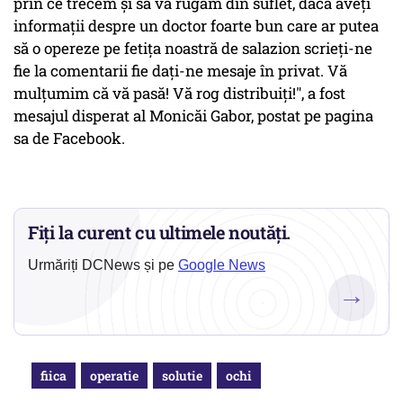
prin ce trecem și să vă rugăm din suflet, dacă aveți
informații despre un doctor foarte bun care ar putea
să o opereze pe fetița noastră de salazion scrieți-ne
fie la comentarii fie dați-ne mesaje în privat. Vă
mulțumim că vă pasă! Vă rog distribuiți!", a fost
mesajul disperat al Monicăi Gabor, postat pe pagina
sa de Facebook.
Fiți la curent cu ultimele noutăți.
Urmăriți DCNews și pe
Google News
→
fiica
operatie
solutie
ochi