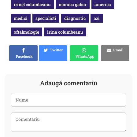
irinel columbeanu
monica gabor
america
medici
specialisti
diagnostic
azi
oftalmologie
irina columbeanu
Twitter
Email
Facebook
WhatsApp
Adaugă comentariu