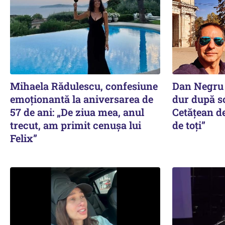
Mihaela Rădulescu, confesiune
Dan Negru 
emoționantă la aniversarea de
dur după sc
57 de ani: „De ziua mea, anul
Cetățean d
trecut, am primit cenușa lui
de toți”
Felix”