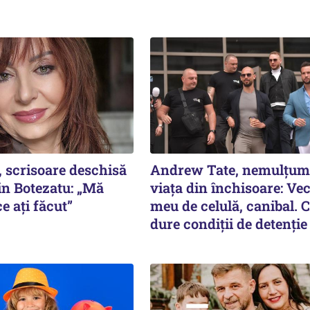
, scrisoare deschisă
Andrew Tate, nemulțumi
in Botezatu: „Mă
viața din închisoare: Ve
e ați făcut”
meu de celulă, canibal. 
dure condiții de detenție