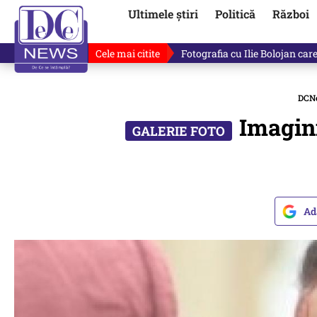
Ultimele știri
Politică
Război
Cele mai citite
Răzvan Dumitrescu îi cere scuze
DCN
Imagini
Ad