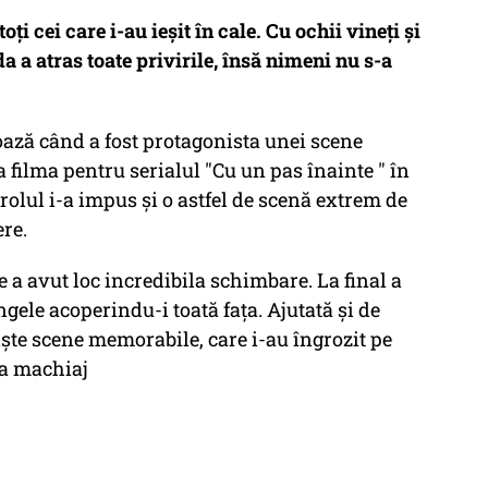
oți cei care i-au ieșit în cale. Cu ochii vineți și
 a atras toate privirile, însă nimeni nu s-a
roază când a fost protagonista unei scene
 filma pentru serialul "Cu un pas înainte " în
rolul i-a impus și o astfel de scenă extrem de
ere.
 a avut loc incredibila schimbare. La final a
ngele acoperindu-i toată fața. Ajutată și de
iște scene memorabile, care i-au îngrozit pe
 la machiaj