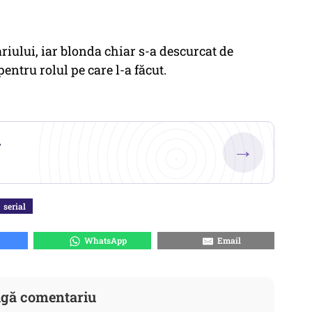
riului, iar blonda chiar s-a descurcat de
ntru rolul pe care l-a făcut.
.
→
serial
WhatsApp
Email
gă comentariu