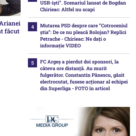
USR-iști”. Scenariul lansat de Bogdan
Chirieac: Altfel nu scapi
 Arianei
Mutarea PSD despre care ”Cotroceniul
t făcut
știa”: De ce nu pleacă Bolojan? Replici
Petrache - Chirieac: Ne dați o
informație VIDEO
FC Argeș a pierdut doi sponsori, la
câteva ore distanță. Au murit
fulgerător. Constantin Pănescu, găsit
electrocutat, fusese acționar al echipei
din Superliga - FOTO în articol