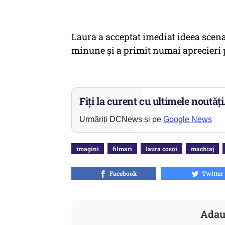
Laura a acceptat imediat ideea scena
minune și a primit numai aprecieri pe
Fiți la curent cu ultimele noutăți
Urmăriți DCNews și pe
Google News
imagini
filmari
laura cosoi
machiaj
Facebook
Twitter
Adau