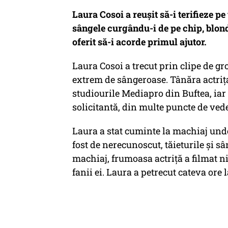
Laura Cosoi a reușit să-i terifieze pe t
sângele curgându-i de pe chip, blonda
oferit să-i acorde primul ajutor.
Laura Cosoi a trecut prin clipe de g
extrem de sângeroase. Tânăra actrița
studiourile Mediapro din Buftea, iar 
solicitantă, din multe puncte de ved
Laura a stat cuminte la machiaj unde
fost de nerecunoscut, tăieturile și sâ
machiaj, frumoasa actriță a filmat n
fanii ei. Laura a petrecut cateva ore