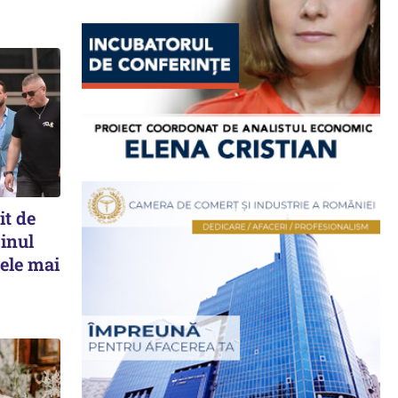
t de
cinul
Cele mai