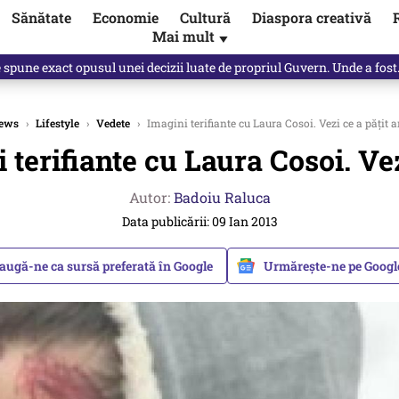
Sănătate
Economie
Cultură
Diaspora creativă
Mai mult
▼
, public, lui Ilie Bolojan / video
ews
›
Lifestyle
›
Vedete
›
Imagini terifiante cu Laura Cosoi. Vezi ce a pățit a
 terifiante cu Laura Cosoi. Vezi
Autor:
Badoiu Raluca
Data publicării: 09 Ian 2013
augă-ne ca sursă preferată în Google
Urmărește-ne pe Goog