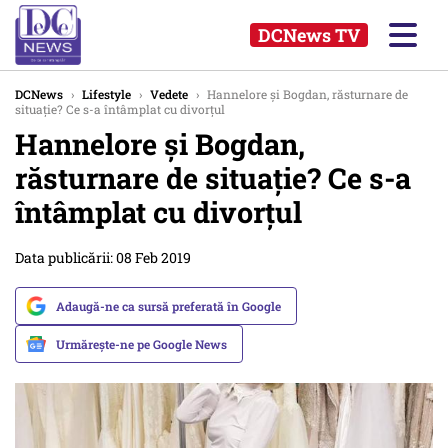
DCNews TV
DCNews
›
Lifestyle
›
Vedete
›
Hannelore și Bogdan, răsturnare de
situație? Ce s-a întâmplat cu divorțul
Hannelore și Bogdan,
răsturnare de situație? Ce s-a
întâmplat cu divorțul
Data publicării: 08 Feb 2019
Adaugă-ne ca sursă preferată în Google
Urmărește-ne pe Google News