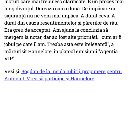
lucruri care mai trebuiesc clarificate. E un proces mai
lung divorţul. Durează cam o lună. De împăcare cu
siguranţă nu ne vom mai împăca. A durat ceva. A
durat din cauza resentimentelor şi părerilor de rău.
Era greu de acceptat. Am ajuns la concluzia să
mergem la notar, dar au fost alte priorităţi... cum ar fi
jobul pe care îl am. Treaba asta este irelevantă", a
mărturisit Hannelore, în platoul emisiunii "Agenţia
VIP".
Vezi și:
Bogdan de la Insula Iubirii, propunere pentru
Antena 1. Vrea să participe și Hannelore