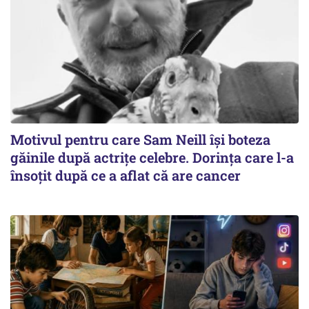
Motivul pentru care Sam Neill își boteza
găinile după actrițe celebre. Dorința care l-a
însoțit după ce a aflat că are cancer