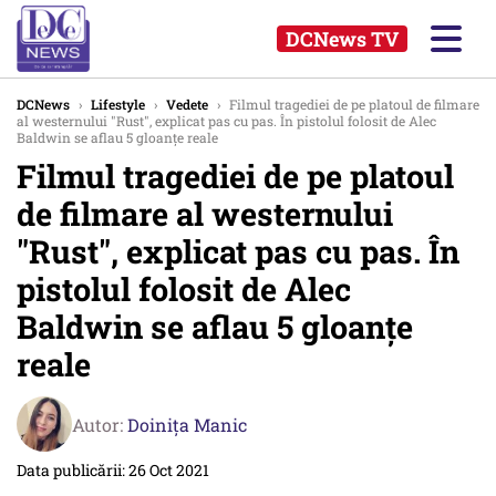
DCNews TV
DCNews
›
Lifestyle
›
Vedete
›
Filmul tragediei de pe platoul de filmare
al westernului "Rust", explicat pas cu pas. În pistolul folosit de Alec
Baldwin se aflau 5 gloanțe reale
Filmul tragediei de pe platoul
de filmare al westernului
"Rust", explicat pas cu pas. În
pistolul folosit de Alec
Baldwin se aflau 5 gloanțe
reale
Autor:
Doinița Manic
Data publicării: 26 Oct 2021