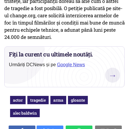
tristeţe, iar participanţii doreau să afle cum o astfel
de tragedie a fost posibilă. O petiţie publicată pe site-
ul change.org, care solicită interzicerea armelor de
foc în timpul filmărilor şi condiţii mai bune de muncă
pentru echipele tehnice, a adunat până luni peste
24.000 de semnături.
Fiți la curent cu ultimele noutăți.
Urmăriți DCNews și pe
Google News
→
actor
tragedie
arma
gloante
alec baldwin