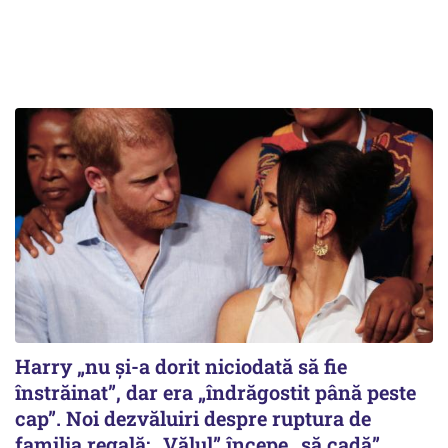
Harry „nu și-a dorit niciodată să fie
înstrăinat”, dar era „îndrăgostit până peste
cap”. Noi dezvăluiri despre ruptura de
familia regală: „Vălul” începe „să cadă”