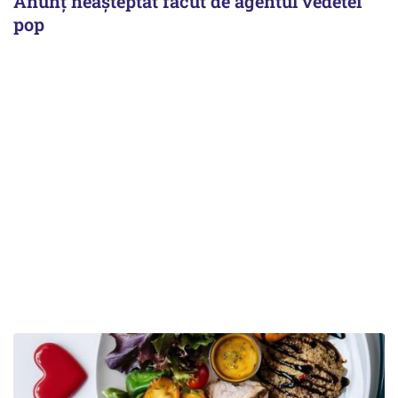
Anunț neașteptat făcut de agentul vedetei
pop