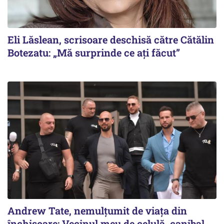
Eli Lăslean, scrisoare deschisă către Cătălin
Botezatu: „Mă surprinde ce ați făcut”
Andrew Tate, nemulțumit de viața din
închisoare: Vecinul meu de celulă, canibal.