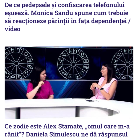
De ce pedepsele și confiscarea telefonului
eșuează. Monica Sandu spune cum trebuie
să reacționeze părinții în fața dependenței /
video
Ce zodie este Alex Stamate, „omul care m-a
rănit”? Daniela Simulescu ne dă răspunsul