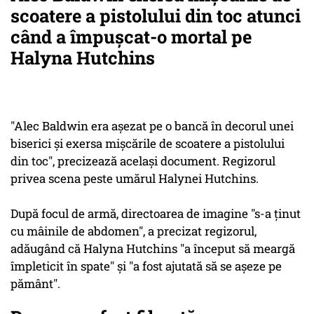
scoatere a pistolului din toc atunci
când a împușcat-o mortal pe
Halyna Hutchins
"Alec Baldwin era aşezat pe o bancă în decorul unei
biserici şi exersa mişcările de scoatere a pistolului
din toc", precizează acelaşi document. Regizorul
privea scena peste umărul Halynei Hutchins.
După focul de armă, directoarea de imagine "s-a ţinut
cu mâinile de abdomen", a precizat regizorul,
adăugând că Halyna Hutchins "a început să meargă
împleticit în spate" şi "a fost ajutată să se aşeze pe
pământ".