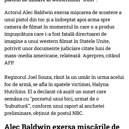
Actorul Alec Baldwin exersa mişcarea de scoatere a
unui pistol din toc şi a îndreptat apoi arma spre
camera de filmat în momentul în care s-a produs
împuşcătura care i-a fost fatală directoarei de
imagine a unui western filmat în Statele Unite,
potrivit unor documente judiciare citate luni de
mass-media americane, relatează Agerpres, citând
AFP.
Regizorul Joel Souza, rănit la un umăr în urma acelui
foc de armă, se afla în spatele victimei, Halyna
Hutchins. El a declarat că auzit un sunet care
semăna cu "pocnetul unui bici, urmat de o
'bubuitură'", conform unui raport al anchetei
preliminare, obţinut de postul NBC.
Alec Baldwin exersa mişcările de