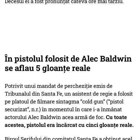
Decesul ei a fost pronunţat câteva ore mai târziu.
În pistolul folosit de Alec Baldwin
se aflau 5 gloanțe reale
Potrivit unui mandat de percheziţie emis de
Tribunalul din Santa Fe, un asistent de regie a folosit
pe platoul de filmare sintagma “cold gun” (“pistol
securizat”, n.r.) în momentul în care i-a înmânat
actorului Alec Baldwin acea armă de foc.
Cu toate
acestea, pistolul era încărcat cu cinci gloanţe reale.
Biroul Şerifului din comitatul Santa Fe a obţinut acel