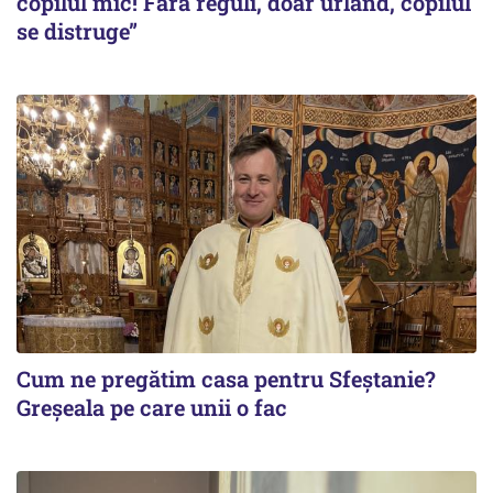
copilul mic! Fără reguli, doar urlând, copilul
se distruge”
Cum ne pregătim casa pentru Sfeștanie?
Greșeala pe care unii o fac