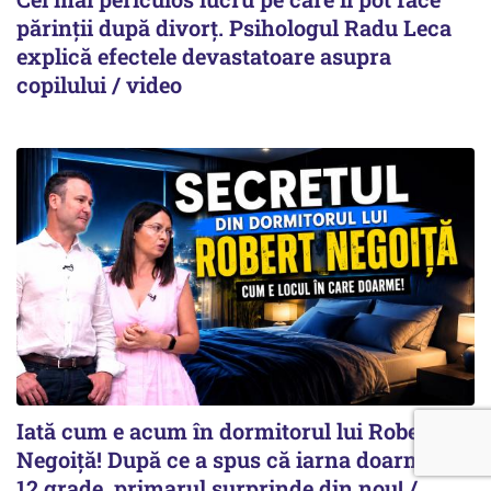
părinții după divorț. Psihologul Radu Leca
explică efectele devastatoare asupra
copilului / video
Iată cum e acum în dormitorul lui Robert
Negoiță! După ce a spus că iarna doarme la
12 grade, primarul surprinde din nou! /