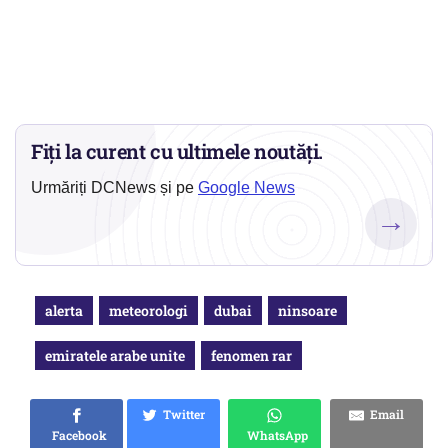
Fiți la curent cu ultimele noutăți.
Urmăriți DCNews și pe
Google News
→
alerta
meteorologi
dubai
ninsoare
emiratele arabe unite
fenomen rar
Twitter
Email
Facebook
WhatsApp