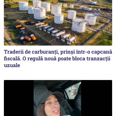
Traderii de carburanți, prinși într-o capcană
fiscală. O regulă nouă poate bloca tranzacții
uzuale