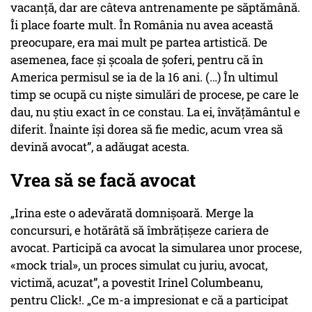
vacanță, dar are câteva antrenamente pe săptămână.
Îi place foarte mult. În România nu avea această
preocupare, era mai mult pe partea artistică. De
asemenea, face și școala de șoferi, pentru că în
America permisul se ia de la 16 ani. (…) În ultimul
timp se ocupă cu niște simulări de procese, pe care le
dau, nu știu exact în ce constau. La ei, învățământul e
diferit. Înainte își dorea să fie medic, acum vrea să
devină avocat”, a adăugat acesta.
Vrea să se facă avocat
„Irina este o adevărată domnișoară. Merge la
concursuri, e hotărâtă să îmbrățișeze cariera de
avocat. Participă ca avocat la simularea unor procese,
«mock trial», un proces simulat cu juriu, avocat,
victimă, acuzat”, a povestit Irinel Columbeanu,
pentru Click!. „Ce m-a impresionat e că a participat