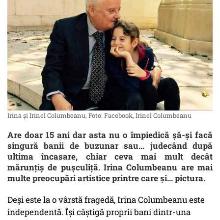
Irina şi Irinel Columbeanu, Foto: Facebook, Irinel Columbeanu
Are doar 15 ani dar asta nu o împiedică şă-şi facă
singură banii de buzunar sau... judecând după
ultima încasare, chiar ceva mai mult decât
mărunţiş de puşculiţă. Irina Columbeanu are mai
multe preocupări artistice printre care şi... pictura.
Deși este la o vârstă fragedă, Irina Columbeanu este
independentă. Îşi câştigă proprii bani dintr-una