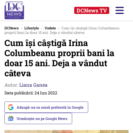
DCNews TV
DCNews
›
Lifestyle
›
Vedete
›
Cum își câștigă Irina Columbeanu
proprii bani la doar 15 ani. Deja a vândut câteva
Cum își câștigă Irina
Columbeanu proprii bani la
doar 15 ani. Deja a vândut
câteva
Autor:
Liana Ganea
Data publicării: 24 Iun 2022
Adaugă-ne ca sursă preferată în Google
Urmărește-ne pe Google News