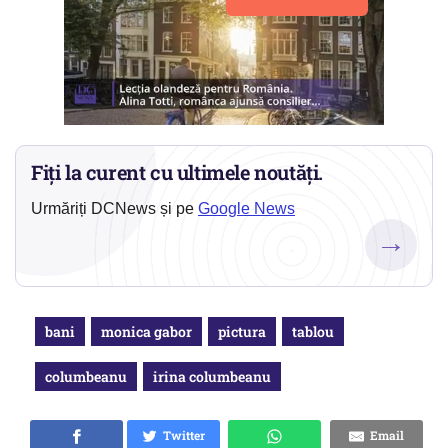
Fiți la curent cu ultimele noutăți.
Urmăriți DCNews și pe
Google News
→
bani
monica gabor
pictura
tablou
columbeanu
irina columbeanu
Twitter
Email