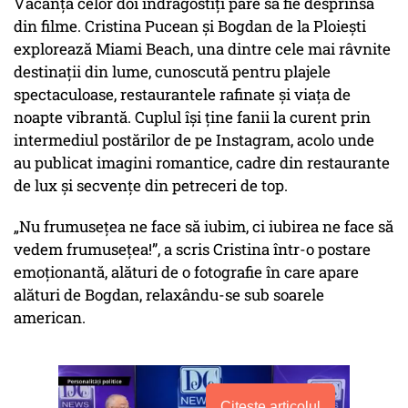
Vacanța celor doi îndrăgostiți pare să fie desprinsă
din filme. Cristina Pucean și Bogdan de la Ploiești
explorează Miami Beach, una dintre cele mai râvnite
destinații din lume, cunoscută pentru plajele
spectaculoase, restaurantele rafinate și viața de
noapte vibrantă. Cuplul își ține fanii la curent prin
intermediul postărilor de pe Instagram, acolo unde
au publicat imagini romantice, cadre din restaurante
de lux și secvențe din petreceri de top.
„Nu frumusețea ne face să iubim, ci iubirea ne face să
vedem frumusețea!”, a scris Cristina într-o postare
emoționantă, alături de o fotografie în care apare
alături de Bogdan, relaxându-se sub soarele
american.
Citește articolul