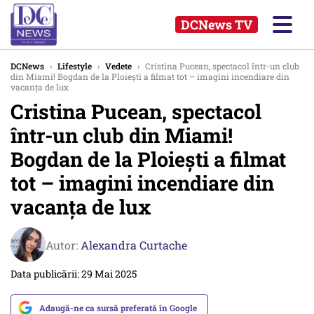
DCNews TV
DCNews
›
Lifestyle
›
Vedete
›
Cristina Pucean, spectacol într-un club
din Miami! Bogdan de la Ploiești a filmat tot – imagini incendiare din
vacanța de lux
Cristina Pucean, spectacol
într-un club din Miami!
Bogdan de la Ploiești a filmat
tot – imagini incendiare din
vacanța de lux
Autor:
Alexandra Curtache
Data publicării: 29 Mai 2025
Adaugă-ne ca sursă preferată în Google