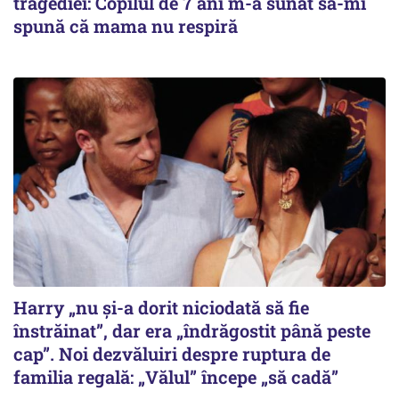
tragediei: Copilul de 7 ani m-a sunat să-mi
spună că mama nu respiră
Harry „nu și-a dorit niciodată să fie
înstrăinat”, dar era „îndrăgostit până peste
cap”. Noi dezvăluiri despre ruptura de
familia regală: „Vălul” începe „să cadă”