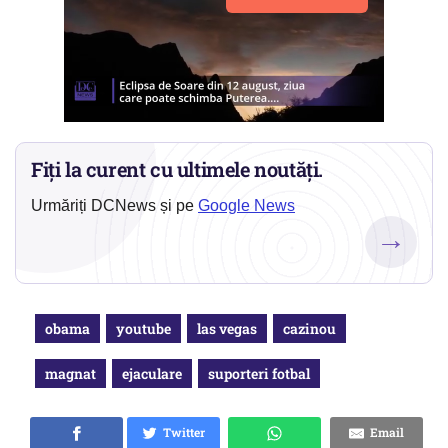
Fiți la curent cu ultimele noutăți.
Urmăriți DCNews și pe
Google News
→
obama
youtube
las vegas
cazinou
magnat
ejaculare
suporteri fotbal
Twitter
Email