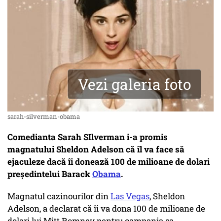
Vezi galeria foto
sarah-silverman-obama
Comedianta Sarah SIlverman i-a promis
magnatului Sheldon Adelson că îl va face să
ejaculeze dacă îi donează 100 de milioane de dolari
preşedintelui Barack
Obama
.
Magnatul cazinourilor din
Las Vegas
, Sheldon
Adelson, a declarat că îi va dona 100 de milioane de
dolari lui Mitt Romney pentru campania sa