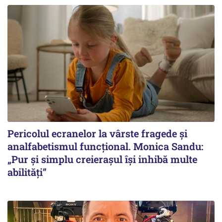
Pericolul ecranelor la vârste fragede și
analfabetismul funcțional. Monica Sandu:
„Pur și simplu creierașul își inhibă multe
abilități”