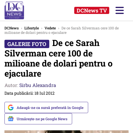
DCNews TV
DCNews
›
Lifestyle
›
Vedete
›
De ce Sarah Silverman cere 100 de
milioane de dolari pentru o ejaculare
De ce Sarah
Silverman cere 100 de
milioane de dolari pentru o
ejaculare
Autor:
Sirbu Alexandra
Data publicării: 18 Iul 2012
Adaugă-ne ca sursă preferată în Google
Urmărește-ne pe Google News