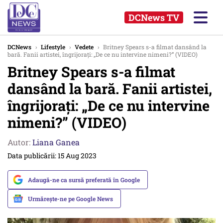
DCNews TV
DCNews
›
Lifestyle
›
Vedete
›
Britney Spears s-a filmat dansând la
bară. Fanii artistei, îngrijorați: „De ce nu intervine nimeni?” (VIDEO)
Britney Spears s-a filmat
dansând la bară. Fanii artistei,
îngrijorați: „De ce nu intervine
nimeni?” (VIDEO)
Autor:
Liana Ganea
Data publicării: 15 Aug 2023
Adaugă-ne ca sursă preferată în Google
Urmărește-ne pe Google News