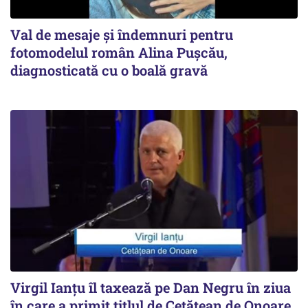
Val de mesaje și îndemnuri pentru
fotomodelul român Alina Pușcău,
diagnosticată cu o boală gravă
Virgil Ianțu îl taxează pe Dan Negru în ziua
în care a primit titlul de Cetățean de Onoare