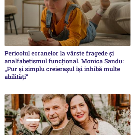
Pericolul ecranelor la vârste fragede și
analfabetismul funcțional. Monica Sandu:
„Pur și simplu creierașul își inhibă multe
abilități”