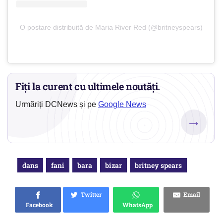
O postare distribuită de Maria River Red (@britneyspears)
Fiți la curent cu ultimele noutăți.
Urmăriți DCNews și pe
Google News
→
dans
fani
bara
bizar
britney spears
Twitter
Email
Facebook
WhatsApp