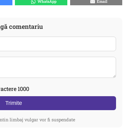
WhatsApp
Email
gă comentariu
actere 1000
Trimite
ntin limbaj vulgar vor fi suspendate