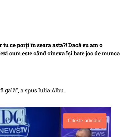
r tu ce porți în seara asta?!
Dacă eu am o
Vezi cum este când cineva își bate joc de munca
 gală", a spus Iulia Albu.
Citește articolul