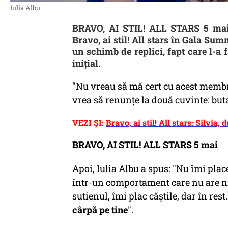
Iulia Albu
BRAVO, AI STIL! ALL STARS 5 mai.
Bravo, ai stil! All stars în Gala Sum
un schimb de replici, fapt care l-a
inițial.
"Nu vreau să mă cert cu acest membru
vrea să renunțe la două cuvinte: butafo
VEZI ȘI:
Bravo, ai stil! All stars: Silvi
BRAVO, AI STIL! ALL STARS 5 mai
Apoi, Iulia Albu a spus: "Nu îmi place
într-un comportament care nu are nic
sutienul, îmi plac căștile, dar în rest.
cârpă pe tine
".