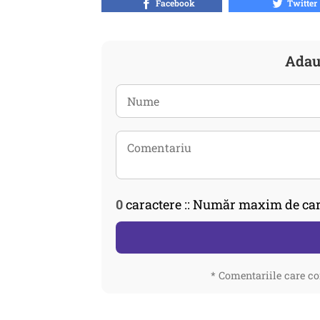
Facebook
Twitter
Adau
0
caractere :: Număr maxim de car
* Comentariile care co