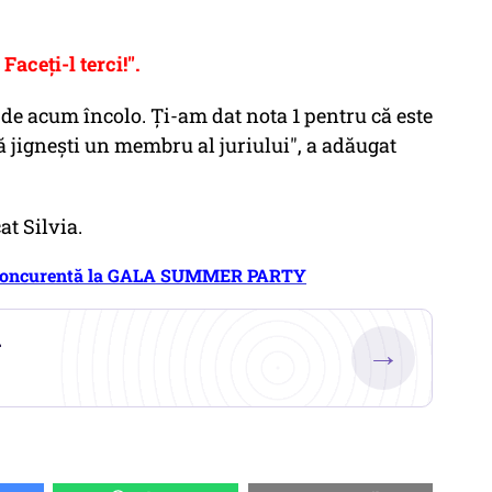
Faceți-l terci!".
 de acum încolo. Ți-am dat nota 1 pentru că este
să jignești un membru al juriului", a adăugat
cat Silvia.
re concurentă la GALA SUMMER PARTY
.
→