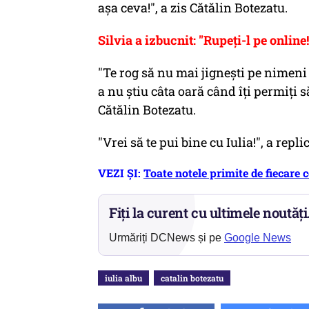
așa ceva!", a zis Cătălin Botezatu.
Silvia a izbucnit: "Rupeți-l pe online! 
"Te rog să nu mai jignești pe nimeni
a nu știu câta oară când îți permiți 
Cătălin Botezatu.
"Vrei să te pui bine cu Iulia!", a repli
VEZI ȘI:
Toate notele primite de fieca
Fiți la curent cu ultimele noutăți
Urmăriți DCNews și pe
Google News
iulia albu
catalin botezatu