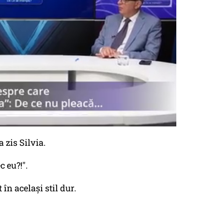
a zis Silvia.
c eu?!".
în același stil dur.