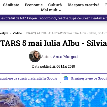
Sănătate
Economie
Cultură
Diaspora creativă
Mai mult
▼
 partid și viitorul său politic / video
festyle
›
Vedete
›
BRAVO, AI STIL! ALL STARS 5 mai Iulia Albu - Silvia, S
STARS 5 mai Iulia Albu - Si
Autor:
Anca Murgoci
Data publicării: 06 Mai 2018
augă-ne ca sursă preferată în Google
Urmărește-ne pe Goog