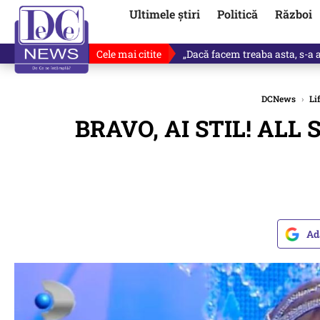
Ultimele știri
Politică
Război
Cele mai citite
Victor Ponta, anunț despre noul
DCNews
›
Li
BRAVO, AI STIL! ALL 
Ad