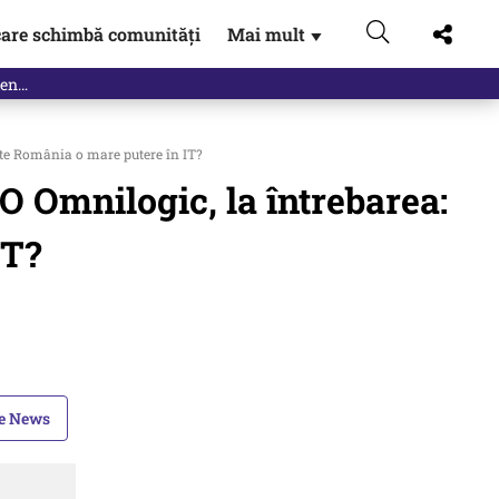
are schimbă comunități
Mai mult
▼
ste România o mare putere în IT?
O Omnilogic, la întrebarea:
IT?
le News