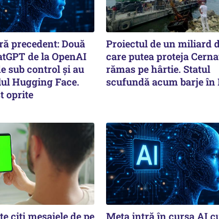
ără precedent: Două
Proiectul de un miliard d
tGPT de la OpenAI
care putea proteja Cern
e sub control și au
rămas pe hârtie. Statul
lul Hugging Face.
scufundă acum barje în
t oprite
te citi mesajele de pe
Meta intră în cursa AI c