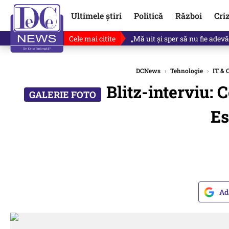
Ultimele știri
Politică
Război
Cri
Cele mai citite
Ce se întâmplă cu primul bulet
DCNews
›
Tehnologie
›
IT & 
Blitz-interviu: 
Es
Ad