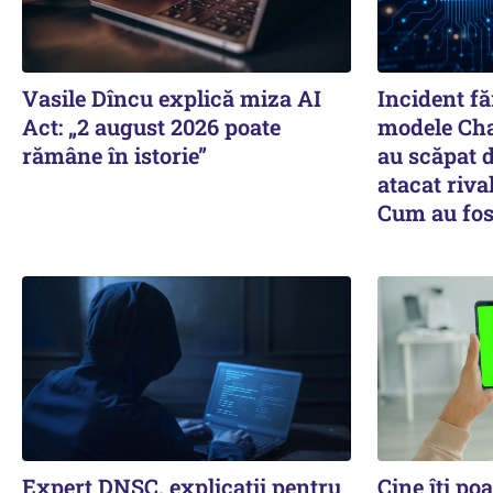
Vasile Dîncu explică miza AI
Incident f
Act: „2 august 2026 poate
modele Cha
rămâne în istorie”
au scăpat d
atacat riva
Cum au fos
Expert DNSC, explicații pentru
Cine îți poa