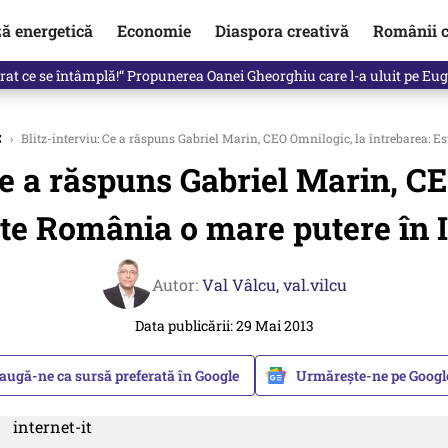
ză energetică
Economie
Diaspora creativă
Românii c
in electronic, decizia luată astăzi de Guvern pentru toți românii
C
›
Blitz-interviu: Ce a răspuns Gabriel Marin, CEO Omnilogic, la întrebarea: E
Ce a răspuns Gabriel Marin, CE
te România o mare putere în 
Autor:
Val Vâlcu,
val.vilcu
Data publicării: 29 Mai 2013
augă-ne ca sursă preferată în Google
Urmărește-ne pe Goog