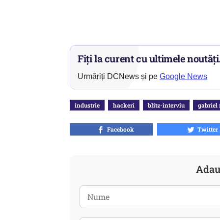
Fiți la curent cu ultimele noutăți
Urmăriți DCNews și pe
Google News
industrie
hackeri
blitz-interviu
gabriel
Facebook
Twitter
Adau