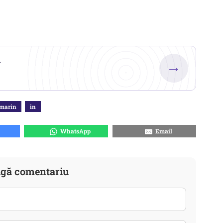
.
→
 marin
in
WhatsApp
Email
gă comentariu