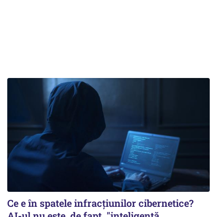
Ce e în spatele infracţiunilor cibernetice?
AI-ul nu este, de fapt, "inteligenţă