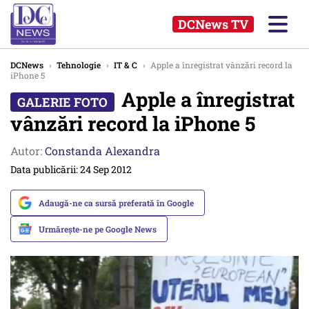
DCNews TV
DCNews
›
Tehnologie
›
IT & C
›
Apple a înregistrat vânzări record la
iPhone 5
Apple a înregistrat
vânzări record la iPhone 5
Autor:
Constanda Alexandra
Data publicării: 24 Sep 2012
Adaugă-ne ca sursă preferată în Google
Urmărește-ne pe Google News