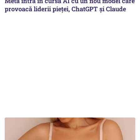
Meta intră în cursa AI cu un nou model care
provoacă liderii pieței, ChatGPT și Claude