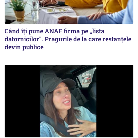
Când îți pune ANAF firma pe „lista
datornicilor”. Pragurile de la care restanțele
devin publice