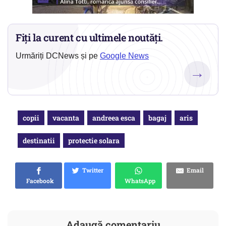
Fiți la curent cu ultimele noutăți.
Urmăriți DCNews și pe
Google News
→
copii
vacanta
andreea esca
bagaj
aris
destinatii
protectie solara
Twitter
Email
Facebook
WhatsApp
Adaugă comentariu