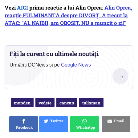
Vezi
AICI
prima reacție a lui Alin Oprea:
Alin Oprea,
reacție FULMINANTĂ despre DIVORȚ. A trecut la
ATAC: "AL NAIBII, am OBOSIT. NU a muncit o zi!"
Fiți la curent cu ultimele noutăți.
Urmăriți DCNews și pe
Google News
→
monden
vedete
cancan
talisman
Twitter
Email
Facebook
WhatsApp