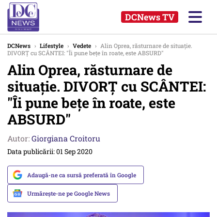
DCNews TV
DCNews
›
Lifestyle
›
Vedete
›
Alin Oprea, răsturnare de situație.
DIVORȚ cu SCÂNTEI: "Îi pune bețe în roate, este ABSURD"
Alin Oprea, răsturnare de
situație. DIVORȚ cu SCÂNTEI:
"Îi pune bețe în roate, este
ABSURD"
Autor:
Giorgiana Croitoru
Data publicării: 01 Sep 2020
Adaugă-ne ca sursă preferată în Google
Urmărește-ne pe Google News