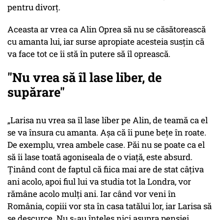
pentru divorț.
Aceasta ar vrea ca Alin Oprea să nu se căsătorească
cu amanta lui, iar surse apropiate acesteia susțin că
va face tot ce îi stă în putere să îl oprească.
"Nu vrea să îl lase liber, de
supărare"
„Larisa nu vrea sa îl lase liber pe Alin, de teamă ca el
se va însura cu amanta. Așa că îi pune bețe în roate.
De exemplu, vrea ambele case. Păi nu se poate ca el
să îi lase toată agoniseala de o viață, este absurd.
Ținând cont de faptul că fiica mai are de stat câțiva
ani acolo, apoi fiul lui va studia tot la Londra, vor
rămâne acolo mulți ani. Iar când vor veni în
România, copiii vor sta în casa tatălui lor, iar Larisa să
se descurce. Nu s-au înțeles nici asupra pensiei