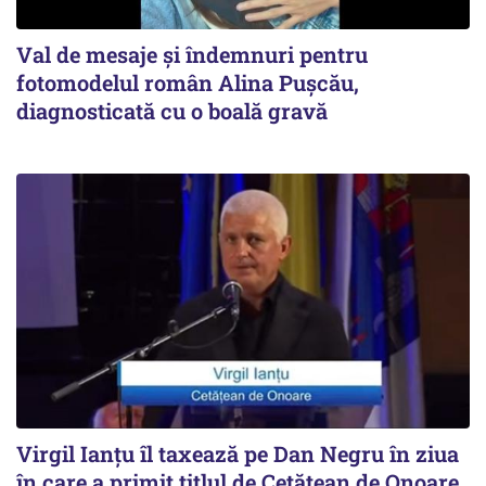
Val de mesaje și îndemnuri pentru
fotomodelul român Alina Pușcău,
diagnosticată cu o boală gravă
Virgil Ianțu îl taxează pe Dan Negru în ziua
în care a primit titlul de Cetățean de Onoare