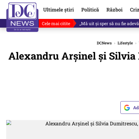
Ultimele știri
Politică
Război
Cri
Cele mai citite
Ce se întâmplă cu primul bulet
DCNews
›
Lifestyle
›
Alexandru Arşinel şi Silvia 
Ad