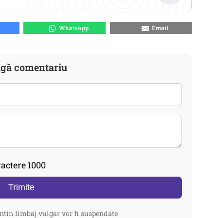
WhatsApp
Email
gă comentariu
actere 1000
Trimite
ntin limbaj vulgar vor fi suspendate