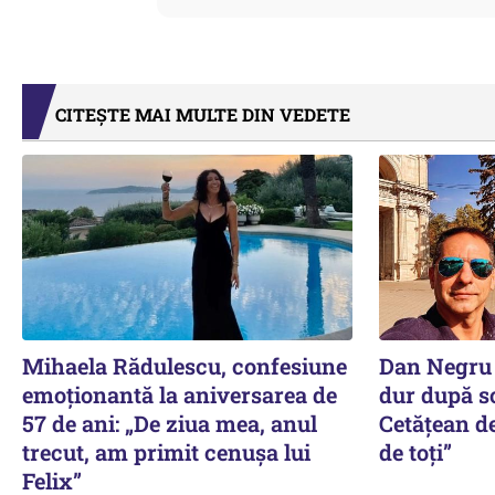
CITEȘTE MAI MULTE DIN VEDETE
Mihaela Rădulescu, confesiune
Dan Negru 
emoționantă la aniversarea de
dur după sc
57 de ani: „De ziua mea, anul
Cetățean d
trecut, am primit cenușa lui
de toți”
Felix”