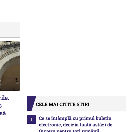
ile.
CELE MAI CITITE ȘTIRI
s
 să
Ce se întâmplă cu primul buletin
electronic, decizia luată astăzi de
Guvern pentru toți românii