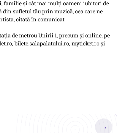
gi, familie şi cât mai mulţi oameni iubitori de
ă din sufletul tău prin muzică, cea care ne
artista, citată în comunicat.
staţia de metrou Unirii 1, precum şi online, pe
let.ro, bilete.salapalatului.ro, myticket.ro şi
.
→