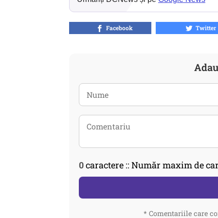
Facebook
Twitter
Adau
0
caractere :: Număr maxim de car
* Comentariile care co