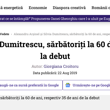
ză energetică
Economie
Diaspora creativă
Românii c
in electronic, decizia luată astăzi de Guvern pentru toți românii
Vedete
›
Alexandru Arşinel şi Silvia Dumitrescu, sărbătoriţi la 60 de ani, respec
Dumitrescu, sărbătoriţi la 60 d
la debut
Autor:
Giorgiana Croitoru
Data publicării: 22 Aug 2019
augă-ne ca sursă preferată în Google
Urmărește-ne pe Goog