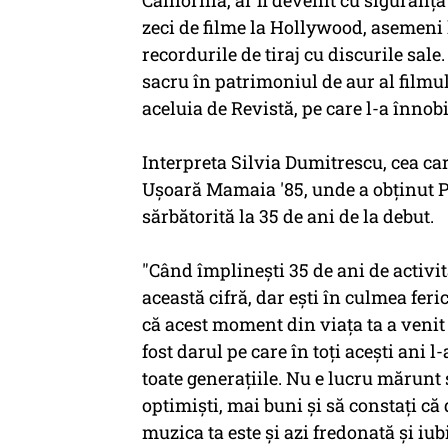
California, ar fi devenit cu siguranţ
zeci de filme la Hollywood, asemeni lu
recordurile de tiraj cu discurile sal
sacru în patrimoniul de aur al filmul
aceluia de Revistă, pe care l-a înnobi
Interpreta Silvia Dumitrescu, cea ca
Uşoară Mamaia '85, unde a obţinut Pre
sărbătorită la 35 de ani de la debut.
"Când împlineşti 35 de ani de activit
această cifră, dar eşti în culmea fer
că acest moment din viaţa ta a veni
fost darul pe care în toţi aceşti ani l
toate generaţiile. Nu e lucru mărunt 
optimişti, mai buni şi să constaţi că 
muzica ta este şi azi fredonată şi iub