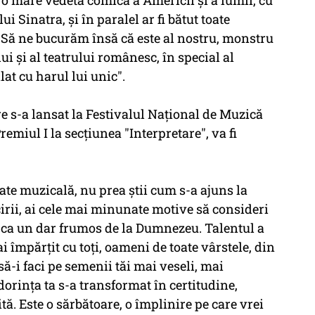
ă o mare vedetă comică a Americii şi a lumii, cu
i Sinatra, şi în paralel ar fi bătut toate
e. Să ne bucurăm însă că este al nostru, monstru
ui şi al teatrului românesc, în special al
lat cu harul lui unic".
re s-a lansat la Festivalul Naţional de Muzică
miul I la secţiunea "Interpretare", va fi
ate muzicală, nu prea ştii cum s-a ajuns la
icirii, ai cele mai minunate motive să consideri
t ca un dar frumos de la Dumnezeu. Talentul a
-ai împărţit cu toţi, oameni de toate vârstele, din
să-i faci pe semenii tăi mai veseli, mai
dorinţa ta s-a transformat în certitudine,
ită. Este o sărbătoare, o împlinire pe care vrei