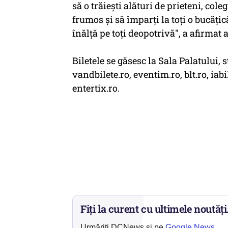
să o trăieşti alături de prieteni, cole
frumos şi să împarţi la toţi o bucăţic
înălţă pe toţi deopotrivă", a afirmat 
Biletele se găsesc la Sala Palatului, 
vandbilete.ro, eventim.ro, blt.ro, iabi
entertix.ro.
Fiți la curent cu ultimele noutăți
Urmăriți DCNews și pe
Google News