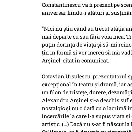
Constantinescu va fi prezent pe scena
aniversar fiindu-i alături şi susţinân
"Nici nu ştiu când au trecut atâţia a
mai departe cu sau fără voia mea. Tr
puţin dorinţa de viaţă şi să-mi reînc
ţin în formă şi vor mereu să mă vad
Arşinel, citat în comunicat.
Octavian Ursulescu, prezentatorul sp
excepţional în teatru şi dramă, iar as
un filon de tristeţe, durere, dezamăgi
Alexandru Arşinel şi-a deschis suflet
nostalgic şi nu o dată cu o lacrimă î
încercările la care l-a supus viaţa şi
artistic. (...) Dacă nu s-ar fi născut 