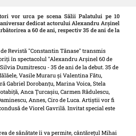
tori vor urca pe scena Sălii Palatului pe 10
 aniversar dedicat actorului Alexandru Arşinel
rbătorirea a 60 de ani, respectiv 35 de ani de la
i de Revistă "Constantin Tănase" transmis
oriţi în spectacolul "Alexandru Arşinel 60 de
 Silvia Dumitrescu - 35 de ani de la debut. 35 de
Mălăele, Vasile Muraru şi Valentina Fătu,
ară Gabriel Dorobanţu, Marina Voica, Stela
Cotabiţă, Anca Ţurcaşiu, Carmen Rădulescu,
aminescu, Annes, Ciro de Luca. Artiştii vor fi
ondusă de Viorel Gavrilă. Invitat special este
rea de sănătate îi va permite, cântăreţul Mihai