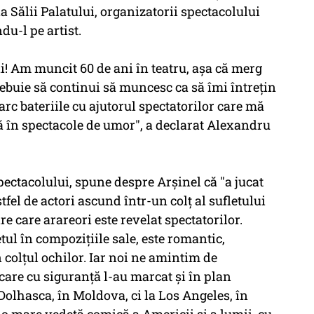
 Sălii Palatului, organizatorii spectacolului
du-l pe artist.
ni! Am muncit 60 de ani în teatru, aşa că merg
ebuie să continui să muncesc ca să îmi întreţin
arc bateriile cu ajutorul spectatorilor care mă
ă în spectacole de umor", a declarat Alexandru
ectacolului, spune despre Arşinel că "a jucat
tfel de actori ascund într-un colţ al sufletului
re care arareori este revelat spectatorilor.
ul în compoziţiile sale, este romantic,
n colţul ochilor. Iar noi ne amintim de
 care cu siguranţă l-au marcat şi în plan
la Dolhasca, în Moldova, ci la Los Angeles, în