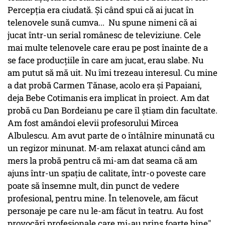
Percepția era ciudată. Și când spui că ai jucat în
telenovele sună cumva... Nu spune nimeni că ai
jucat într-un serial românesc de televiziune. Cele
mai multe telenovele care erau pe post înainte de a
se face producțiile în care am jucat, erau slabe. Nu
am putut să mă uit. Nu îmi trezeau interesul. Cu mine
a dat probă Carmen Tănase, acolo era și Papaiani,
deja Bebe Cotimanis era implicat în proiect. Am dat
probă cu Dan Bordeianu pe care îl știam din facultate.
Am fost amândoi elevii profesorului Mircea
Albulescu. Am avut parte de o întâlnire minunată cu
un regizor minunat. M-am relaxat atunci când am
mers la probă pentru că mi-am dat seama că am
ajuns într-un spațiu de calitate, într-o poveste care
poate să însemne mult, din punct de vedere
profesional, pentru mine. În telenovele, am făcut
personaje pe care nu le-am făcut în teatru. Au fost
provocări profesionale care mi-au prins foarte bine",