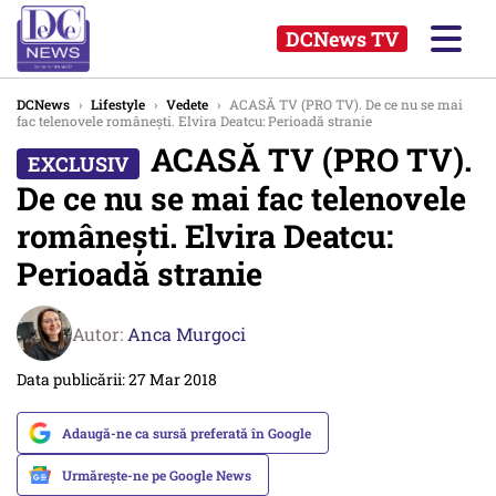
DCNews TV
DCNews
›
Lifestyle
›
Vedete
›
ACASĂ TV (PRO TV). De ce nu se mai
fac telenovele românești. Elvira Deatcu: Perioadă stranie
ACASĂ TV (PRO TV).
De ce nu se mai fac telenovele
românești. Elvira Deatcu:
Perioadă stranie
Autor:
Anca Murgoci
Data publicării: 27 Mar 2018
Adaugă-ne ca sursă preferată în Google
Urmărește-ne pe Google News