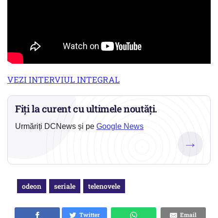
VEZI INTERVIUL INTEGRAL
Fiți la curent cu ultimele noutăți.
Urmăriți DCNews și pe
Google News
→
odeon
seriale
telenovele
Twitter
Email