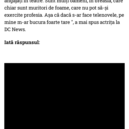
angajați în teatre. Sunt mulți oameni, în breaslă, care
chiar sunt muritori de foame, care nu pot să-și
exercite profesia. Așa că dacă s-ar face telenovele, pe
mine m-ar bucura foarte tare ", a mai spus actrița la
DC News.
Iată răspunsul: