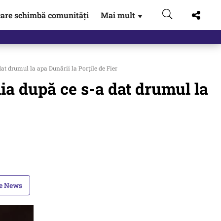
are schimbă comunități
Mai mult
▼
t drumul la apa Dunării la Porțile de Fier
ia după ce s-a dat drumul la
le News