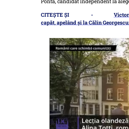
Ponta, candidat independent la alege
CITEȘTE ȘI -
Victor
capăt, apelând și la Călin Georgescu