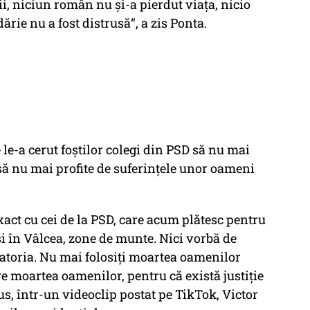
i, niciun român nu și-a pierdut viața, nicio
ărie nu a fost distrusă“, a zis Ponta.
 le-a cerut foștilor colegi din PSD să nu mai
să nu mai profite de suferințele unor oameni
exact cu cei de la PSD, care acum plătesc pentru
i în Vâlcea, zone de munte. Nici vorbă de
atoria. Nu mai folosiți moartea oamenilor
re moartea oamenilor, pentru că există justiție
us, într-un videoclip postat pe TikTok, Victor