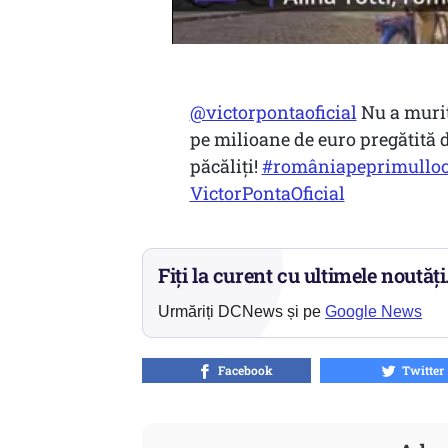
@victorpontaoficial
Nu a murit
pe milioane de euro pregătită 
păcăliți!
#româniapeprimullo
VictorPontaOficial
Fiți la curent cu ultimele noutăți
Urmăriți DCNews și pe
Google News
Facebook
Twitter