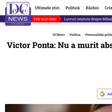
Ultimele știri
Politică
Război
Cri
Cele mai citite
Lucruri neștiute despre Mihai 
DCNews
›
Politica
›
Personalități polit
Victor Ponta: Nu a murit ab
Ad