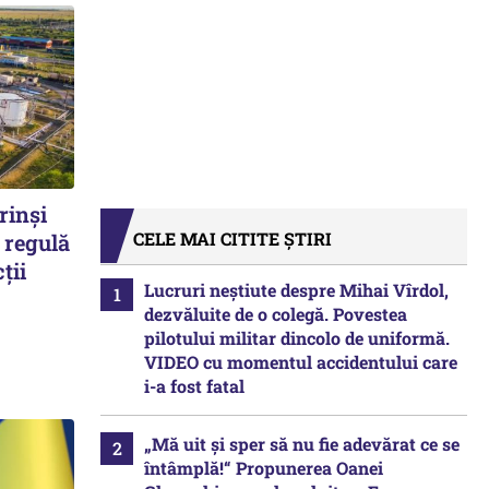
rinși
CELE MAI CITITE ȘTIRI
 regulă
ții
Lucruri neștiute despre Mihai Vîrdol,
dezvăluite de o colegă. Povestea
pilotului militar dincolo de uniformă.
VIDEO cu momentul accidentului care
i-a fost fatal
„Mă uit și sper să nu fie adevărat ce se
întâmplă!“ Propunerea Oanei