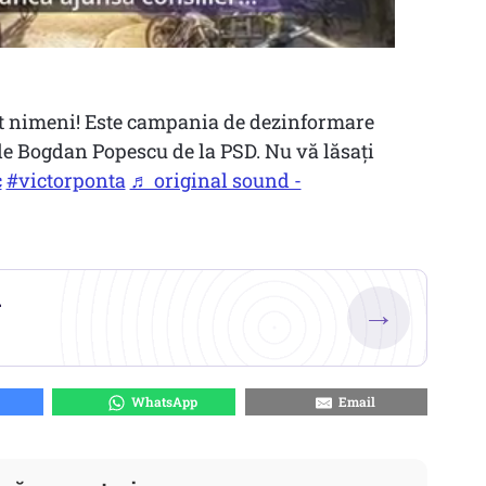
 nimeni! Este campania de dezinformare
de Bogdan Popescu de la PSD. Nu vă lăsați
c
#victorponta
♬ original sound -
.
→
WhatsApp
Email