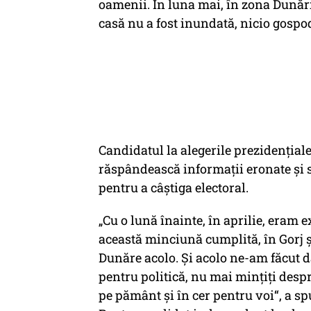
oamenii. În luna mai, în zona Dunări
casă nu a fost inundată, nicio gospod
Candidatul la alegerile prezidențiale
răspândească informații eronate și 
pentru a câștiga electoral.
„Cu o lună înainte, în aprilie, eram 
această minciună cumplită, în Gorj ș
Dunăre acolo. Și acolo ne-am făcut d
pentru politică, nu mai mințiți desp
pe pământ și în cer pentru voi“, a sp