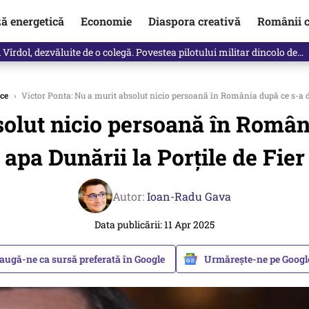
ză energetică
Economie
Diaspora creativă
Românii c
Vîrdol, dezvăluite de o colegă. Povestea pilotului militar dincolo de…
ice
›
Victor Ponta: Nu a murit absolut nicio persoană în România după ce s-a da
solut nicio persoană în Român
apa Dunării la Porțile de Fier
Autor:
Ioan-Radu Gava
Data publicării: 11 Apr 2025
augă-ne ca sursă preferată în Google
Urmărește-ne pe Goog