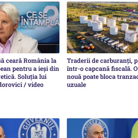
 să ceară România la
Traderii de carburanți, p
ean pentru a ieși din
într-o capcană fiscală. O
etică. Soluția lui
nouă poate bloca tranzac
orovici / video
uzuale