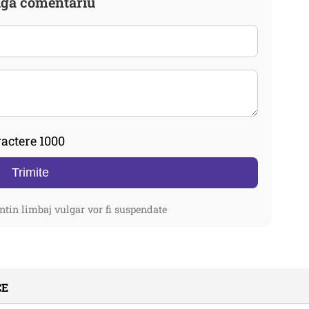
gă comentariu
actere 1000
Trimite
ntin limbaj vulgar vor fi suspendate
CE