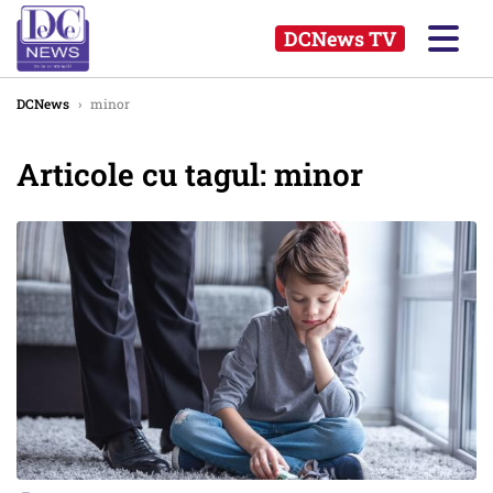
DCNews TV
DCNews
›
minor
Articole cu tagul: minor