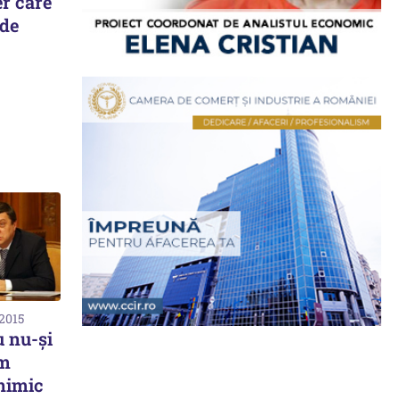
r care
 de
 2015
 nu-și
am
 nimic