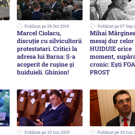
Publicat pe 29 Oct 2019
Publicat pe 07 Sep 
Marcel Ciolacu,
Mihai Mărgine
discuţie cu silvicultorii
mesaj dur celor
protestatari. Critici la
HUIDUIE orice
adresa lui Barna: S-a
moment, supăra
acoperit de ruşine şi
cronic: Ești F
huiduieli. Ghinion!
PROST
Publicat pe 30 Iun 2019
Publicat pe 29 Iun 