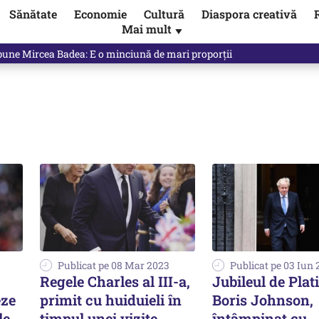
Sănătate
Economie
Cultură
Diaspora creativă
Mai mult
▼
spune Mircea Badea: E o minciună de mari proporții
Publicat pe 08 Mar 2023
Publicat pe 03 Iun
Regele Charles al III-a,
Jubileul de Plat
eze
primit cu huiduieli în
Boris Johnson,
le
timpul unei vizite
întâmpinat cu