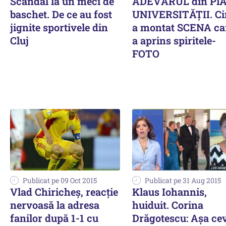
Scandal la un meci de
ADEVĂRUL din PI
baschet. De ce au fost
UNIVERSITĂȚII. Ci
jignite sportivele din
a montat SCENA ca
Cluj
a aprins spiritele-
FOTO
Publicat pe 09 Oct 2015
Publicat pe 31 Aug 2015
Vlad Chiricheș, reacție
Klaus Iohannis,
nervoasă la adresa
huiduit. Corina
fanilor după 1-1 cu
Drăgotescu: Așa ce