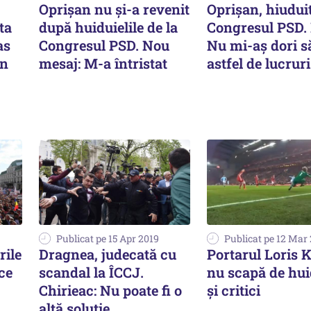
Oprișan nu și-a revenit
Oprișan, hiuduit
ta
după huiduielile de la
Congresul PSD. 
as
Congresul PSD. Nou
Nu mi-aş dori s
în
mesaj: M-a întristat
astfel de lucruri
Publicat pe 15 Apr 2019
Publicat pe 12 Mar
rile
Dragnea, judecată cu
Portarul Loris 
ce
scandal la ÎCCJ.
nu scapă de hui
Chirieac: Nu poate fi o
și critici
altă soluție...