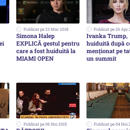
Publicat pe 23 Mar 2018
Publicat pe 26 Apr 
Simona Halep
Ivanka Trump,
ei
EXPLICĂ gestul pentru
huiduită după ce
care a fost huiduită la
menționat pe tat
MIAMI OPEN
un summit
Publicat pe 06 Noi 2015
Publicat pe 04 Noi 