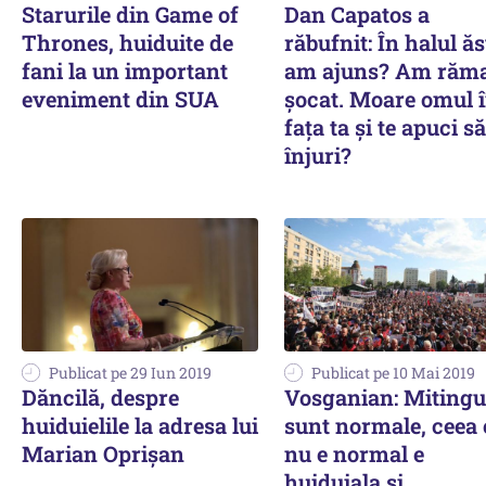
Starurile din Game of
Dan Capatos a
Thrones, huiduite de
răbufnit: În halul ăs
fani la un important
am ajuns? Am răm
eveniment din SUA
șocat. Moare omul 
fața ta și te apuci să
înjuri?
Publicat pe 29 Iun 2019
Publicat pe 10 Mai 2019
Dăncilă, despre
Vosganian: Mitingu
huiduielile la adresa lui
sunt normale, ceea 
Marian Oprișan
nu e normal e
huiduiala şi