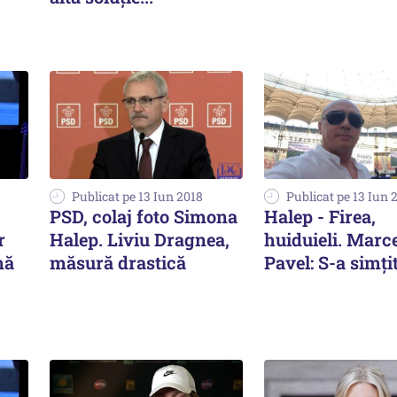
Publicat pe 13 Iun 2018
Publicat pe 13 Iun 
PSD, colaj foto Simona
Halep - Firea,
r
Halep. Liviu Dragnea,
huiduieli. Marc
mă
măsură drastică
Pavel: S-a simți