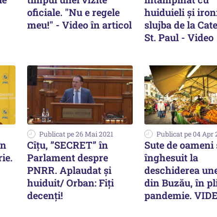
oficiale. "Nu e regele
huiduieli și ironi
meu!" - Video în articol
slujba de la Cat
St. Paul - Video
Publicat pe 26 Mai 2021
Publicat pe 04 Apr 
în
Cîțu, ”SECRET” în
Sute de oameni 
ie.
Parlament despre
înghesuit la
PNRR. Aplaudat și
deschiderea une
huiduit/ Orban: Fiți
din Buzău, în pl
decenți!
pandemie. VID