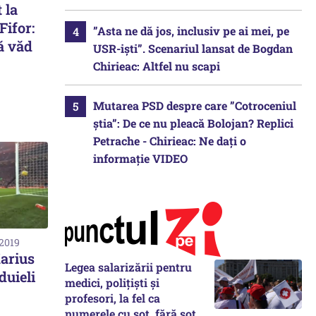
 la
Fifor:
”Asta ne dă jos, inclusiv pe ai mei, pe
ă văd
USR-iști”. Scenariul lansat de Bogdan
Chirieac: Altfel nu scapi
Mutarea PSD despre care ”Cotroceniul
știa”: De ce nu pleacă Bolojan? Replici
Petrache - Chirieac: Ne dați o
informație VIDEO
 2019
Karius
Legea salarizării pentru
duieli
medici, polițiști și
profesori, la fel ca
numerele cu soț, fără soț