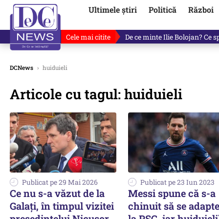
Ultimele știri
Politică
Război
Cele mai citite
De ce minte Ilie Bolojan? Ce 
DCNews
›
huiduieli
Articole cu tagul: huiduieli
Publicat pe 29 Mai 2026
Publicat pe 23 Iun 2023
Ce nu s-a văzut de la
Messi spune că s-a
Galați, în timpul vizitei
chinuit să se adapt
președintelui Nicușor
la PSG, iar huiduieli