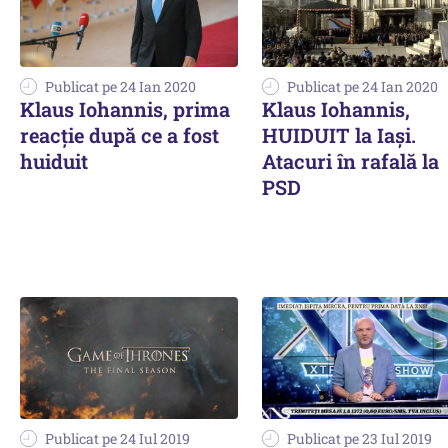
Publicat pe 24 Ian 2020
Publicat pe 24 Ian 2020
Klaus Iohannis, prima
Klaus Iohannis,
reacţie după ce a fost
HUIDUIT la Iași.
huiduit
Atacuri în rafală la
PSD
Publicat pe 24 Iul 2019
Publicat pe 23 Iul 2019