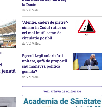
la Dacie
de Val Vâlcu
”Atenție, căderi de pietre”-
cinism în Codul rutier cu
cel mai inutil semn de
circulație posibil
de Val Vâlcu
2018
Eșecul Legii salarizării
unitare, gafă de proporții
el
sau manevră politică
t jenată
genială?
de Val Vâlcu
vezi arhiva de editoriale