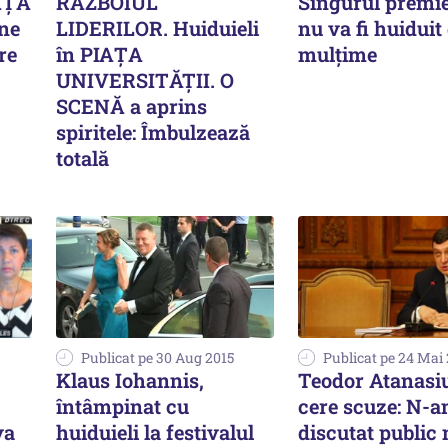
AȚA
RĂZBOIUL
Singurul premie
ne
LIDERILOR. Huiduieli
nu va fi huiduit
re
în PIAȚA
mulţime
UNIVERSITĂȚII. O
SCENĂ a aprins
spiritele: Îmbulzează
totală
Publicat pe 30 Aug 2015
Publicat pe 24 Mai
Klaus Iohannis,
Teodor Atanasiu
întâmpinat cu
cere scuze: N-
va
huiduieli la festivalul
discutat public