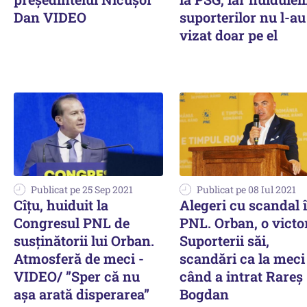
Dan VIDEO
suporterilor nu l-au
vizat doar pe el
Publicat pe 25 Sep 2021
Publicat pe 08 Iul 2021
Cîțu, huiduit la
Alegeri cu scandal 
Congresul PNL de
PNL. Orban, o victor
susținătorii lui Orban.
Suporterii săi,
Atmosferă de meci -
scandări ca la meci
VIDEO/ ”Sper că nu
când a intrat Rareș
așa arată disperarea”
Bogdan