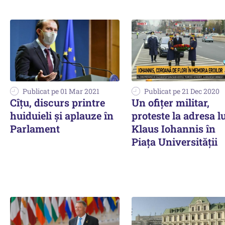
Publicat pe 01 Mar 2021
Publicat pe 21 Dec 2020
Cîțu, discurs printre
Un ofiţer militar,
huiduieli și aplauze în
proteste la adresa l
Parlament
Klaus Iohannis în
Piaţa Universităţii