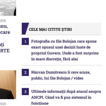
2019
anu,
CELE MAI CITITE ȘTIRI
 care
Fotografia cu Ilie Bolojan care spune
ți
exact opusul unei decizii luate de
OARTE
propriul Guvern. Unde a fost surprins
în mare discreție, fără alai
Răzvan Dumitrescu îi cere scuze,
public, lui Ilie Bolojan / video
Ultimele informații după atacul asupra
ANCPI. Când va fi pus sistemul în
funcțiune
2019