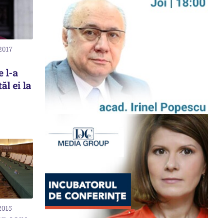
2017
 l-a
ăl ei la
2015