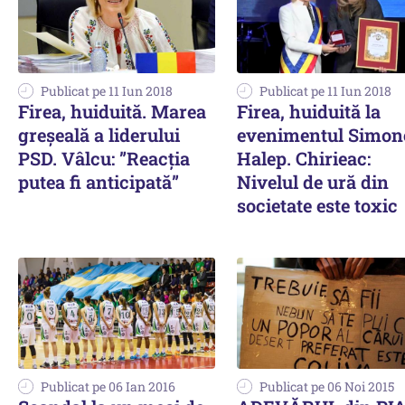
Publicat pe 11 Iun 2018
Publicat pe 11 Iun 2018
Firea, huiduită. Marea
Firea, huiduită la
greșeală a liderului
evenimentul Simon
PSD. Vâlcu: ”Reacția
Halep. Chirieac:
putea fi anticipată”
Nivelul de ură din
societate este toxic
Publicat pe 06 Ian 2016
Publicat pe 06 Noi 2015