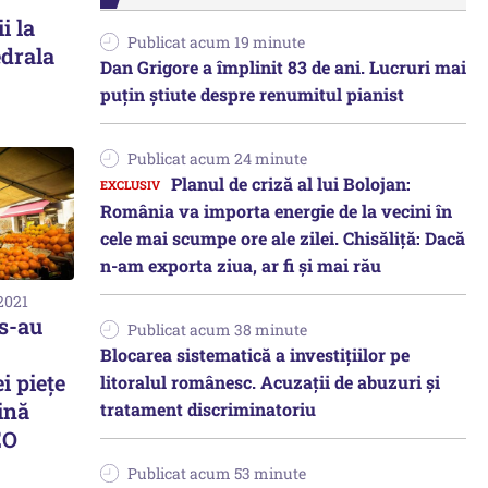
i la
Publicat acum 19 minute
edrala
Dan Grigore a împlinit 83 de ani. Lucruri mai
puțin știute despre renumitul pianist
Publicat acum 24 minute
Planul de criză al lui Bolojan:
România va importa energie de la vecini în
cele mai scumpe ore ale zilei. Chisăliță: Dacă
n-am exporta ziua, ar fi și mai rău
2021
s-au
Publicat acum 38 minute
Blocarea sistematică a investițiilor pe
i piețe
litoralul românesc. Acuzații de abuzuri și
ină
tratament discriminatoriu
EO
Publicat acum 53 minute