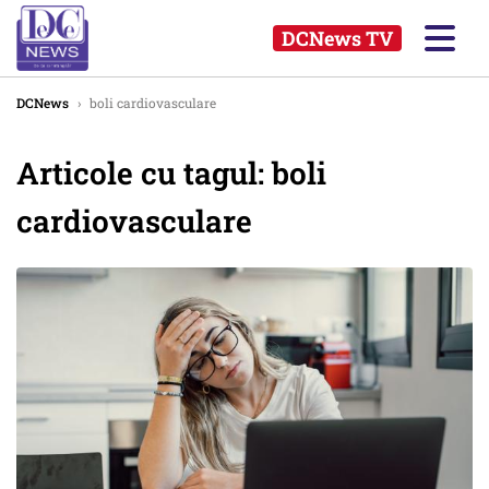
DCNews TV
DCNews
›
boli cardiovasculare
Articole cu tagul: boli
cardiovasculare