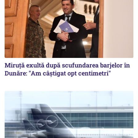
Miruță exultă după scufundarea barjelor în
Dunăre: "Am câștigat opt centimetri"