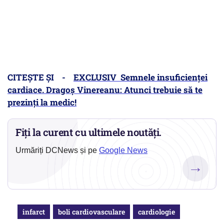
CITEȘTE ȘI -
EXCLUSIV Semnele insuficienței
cardiace. Dragoș Vinereanu: Atunci trebuie să te
prezinți la medic!
Fiți la curent cu ultimele noutăți.
Urmăriți DCNews și pe
Google News
→
infarct
boli cardiovasculare
cardiologie