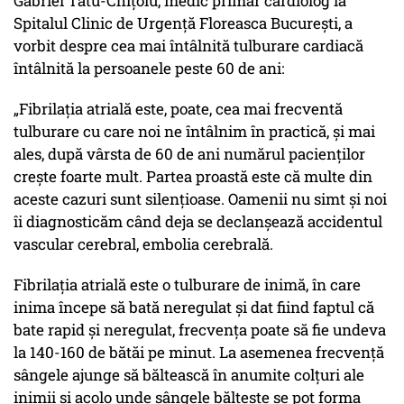
Gabriel Tatu-Chițoiu, medic primar cardiolog la
Spitalul Clinic de Urgență Floreasca București, a
vorbit despre cea mai întâlnită tulburare cardiacă
întâlnită la persoanele peste 60 de ani:
„Fibrilația atrială este, poate, cea mai frecventă
tulburare cu care noi ne întâlnim în practică, și mai
ales, după vârsta de 60 de ani numărul pacienților
crește foarte mult. Partea proastă este că multe din
aceste cazuri sunt silențioase. Oamenii nu simt și noi
îi diagnosticăm când deja se declanșează accidentul
vascular cerebral, embolia cerebrală.
Fibrilația atrială este o tulburare de inimă, în care
inima începe să bată neregulat și dat fiind faptul că
bate rapid și neregulat, frecvența poate să fie undeva
la 140-160 de bătăi pe minut. La asemenea frecvență
sângele ajunge să băltească în anumite colțuri ale
inimii și acolo unde sângele băltește se pot forma