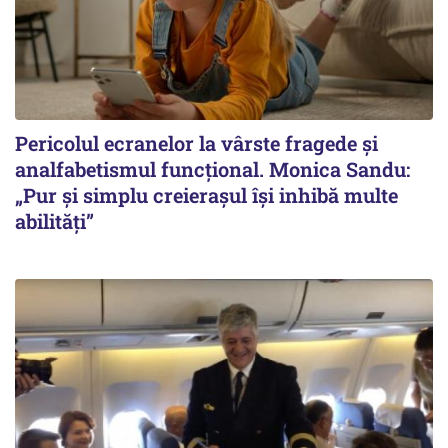
Pericolul ecranelor la vârste fragede și
analfabetismul funcțional. Monica Sandu:
„Pur și simplu creierașul își inhibă multe
abilități”