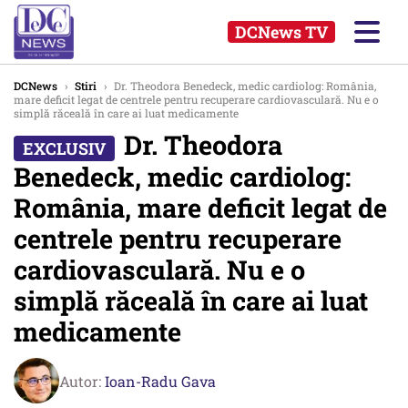
DCNews TV
DCNews
›
Stiri
›
Dr. Theodora Benedeck, medic cardiolog: România,
mare deficit legat de centrele pentru recuperare cardiovasculară. Nu e o
simplă răceală în care ai luat medicamente
Dr. Theodora
Benedeck, medic cardiolog:
România, mare deficit legat de
centrele pentru recuperare
cardiovasculară. Nu e o
simplă răceală în care ai luat
medicamente
Autor:
Ioan-Radu Gava