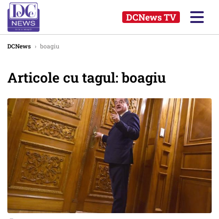
DCNews TV
DCNews
›
boagiu
Articole cu tagul: boagiu