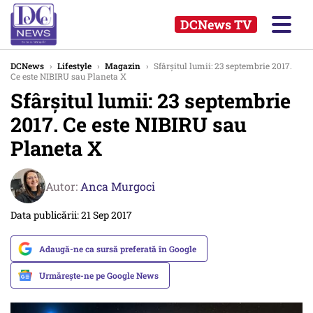
DCNews TV
DCNews
›
Lifestyle
›
Magazin
›
Sfârșitul lumii: 23 septembrie 2017.
Ce este NIBIRU sau Planeta X
Sfârșitul lumii: 23 septembrie
2017. Ce este NIBIRU sau
Planeta X
Autor:
Anca Murgoci
Data publicării: 21 Sep 2017
Adaugă-ne ca sursă preferată în Google
Urmărește-ne pe Google News