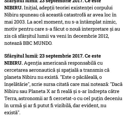
Sfârșitul lumii: 23 septembrie 2017. Ce este
NIBIRU.
Inițial, adepții teoriei existenței corpului
Nibiru spuneau că această catastrofă ar avea loc în
mai 2003. La acel moment, nu s-a întâmplat nimic,
motiv pentru care s-a făcut o nouă interpretare și au
zis că sfârșitul lumii va veni în decembrie 2012,
notează BBC MUNDO.
Sfârșitul lumii: 23 septembrie 2017. Ce este
NIBIRU.
Agenția americană responsabilă cu
cercetarea aeronautică și spațială a transmis că
planeta Nibiru nu există. "Este o păcăleală, o
înșelătărie", scrie sursa citată care mai notează: "Dacă
Nibiru sau Planeta X ar fi reală și s-ar îndrepta către
Terra, astronomii ar fi cercetat-o cu cel puțin deceniu
în urmă și ar fi putut fi vizibilă, dar evident, nu
există".