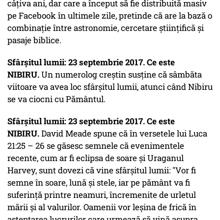
câțiva ani, dar care a început să fie distribuită masiv
pe Facebook în ultimele zile, pretinde că are la bază o
combinație între astronomie, cercetare științifică și
pasaje biblice.
Sfârșitul lumii: 23 septembrie 2017. Ce este
NIBIRU.
Un numerolog creștin susține că sâmbăta
viitoare va avea loc sfârşitul lumii, atunci când Nibiru
se va ciocni cu Pământul.
Sfârșitul lumii: 23 septembrie 2017. Ce este
NIBIRU.
David Meade spune că în versetele lui Luca
21:25 – 26 se găsesc semnele că evenimentele
recente, cum ar fi eclipsa de soare şi Uraganul
Harvey, sunt dovezi că vine sfârşitul lumii: "Vor fi
semne în soare, lună şi stele, iar pe pământ va fi
suferinţă printre neamuri, încremenite de urletul
mării şi al valurilor. Oamenii vor leşina de frică în
aşteptarea lucrurilor care urmează să vină asupra