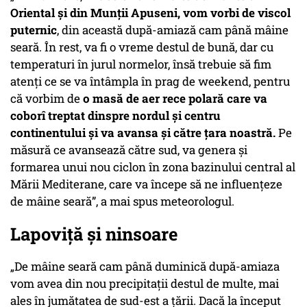
Oriental și din Munții Apuseni, vom vorbi de viscol
puternic
, din această după-amiază cam până mâine
seară. În rest, va fi o vreme destul de bună, dar cu
temperaturi în jurul normelor, însă trebuie să fim
atenți ce se va întâmpla în prag de weekend, pentru
că vorbim de
o masă de aer rece polară care va
coborî treptat dinspre nordul și centru
continentului și va avansa și către țara noastră.
Pe
măsură ce avansează către sud, va genera și
formarea unui nou ciclon în zona bazinului central al
Mării Mediterane, care va începe să ne influențeze
de mâine seară”, a mai spus meteorologul.
Lapoviță și ninsoare
„De mâine seară cam până duminică după-amiaza
vom avea din nou precipitații destul de multe, mai
ales în jumătatea de sud-est a țării. Dacă la început