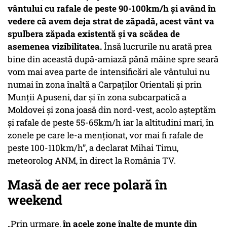
vântului cu rafale de peste 90-100km/h
și având în
vedere că avem deja strat de zăpadă, acest vânt va
spulbera zăpada existentă și va scădea de
asemenea vizibilitatea.
Însă lucrurile nu arată prea
bine din această după-amiază până mâine spre seară
vom mai avea parte de intensificări ale vântului nu
numai în zona înaltă a Carpaților Orientali și prin
Munții Apuseni, dar și în zona subcarpatică a
Moldovei și zona joasă din nord-vest, acolo așteptăm
și rafale de peste 55-65km/h iar la altitudini mari, în
zonele pe care le-a menționat, vor mai fi rafale de
peste 100-110km/h”, a declarat Mihai Timu,
meteorolog ANM, în direct la România TV.
Masă de aer rece polară în
weekend
„Prin urmare,
în acele zone înalte de munte din