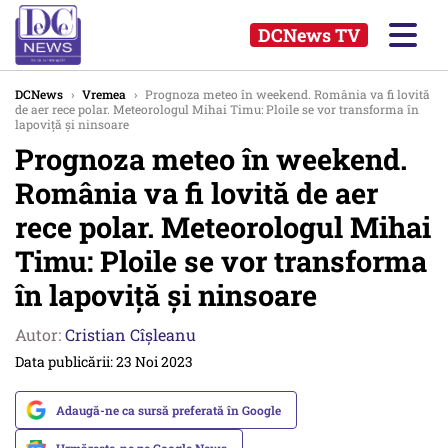
DCNews TV
DCNews
›
Vremea
›
Prognoza meteo în weekend. România va fi lovită
de aer rece polar. Meteorologul Mihai Timu: Ploile se vor transforma în
lapoviță și ninsoare
Prognoza meteo în weekend.
România va fi lovită de aer
rece polar. Meteorologul Mihai
Timu: Ploile se vor transforma
în lapoviță și ninsoare
Autor:
Cristian Cîșleanu
Data publicării: 23 Noi 2023
Adaugă-ne ca sursă preferată în Google