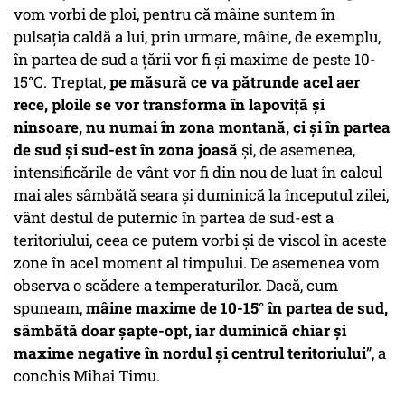
vom vorbi de ploi, pentru că mâine suntem în
pulsația caldă a lui, prin urmare, mâine, de exemplu,
în partea de sud a țării vor fi și maxime de peste 10-
15°C. Treptat,
pe măsură ce va pătrunde acel aer
rece, ploile se vor transforma în lapoviță și
ninsoare, nu numai în zona montană, ci și în partea
de sud și sud-est în zona joasă
și, de asemenea,
intensificările de vânt vor fi din nou de luat în calcul
mai ales sâmbătă seara și duminică la începutul zilei,
vânt destul de puternic în partea de sud-est a
teritoriului, ceea ce putem vorbi și de viscol în aceste
zone în acel moment al timpului. De asemenea vom
observa o scădere a temperaturilor. Dacă, cum
spuneam,
mâine maxime de 10-15° în partea de sud,
sâmbătă doar șapte-opt, iar duminică chiar și
maxime negative în nordul și centrul teritoriului
”, a
conchis Mihai Timu.