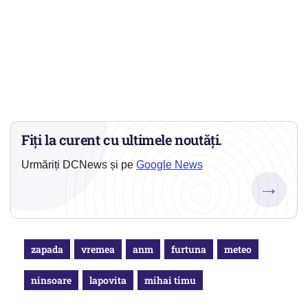
Fiți la curent cu ultimele noutăți.
Urmăriți DCNews și pe
Google News
→
zapada
vremea
anm
furtuna
meteo
ninsoare
lapovita
mihai timu