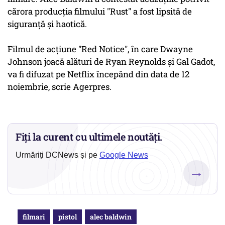
cărora producţia filmului "Rust" a fost lipsită de
siguranţă şi haotică.
Filmul de acţiune "Red Notice", în care Dwayne
Johnson joacă alături de Ryan Reynolds şi Gal Gadot,
va fi difuzat pe Netflix începând din data de 12
noiembrie, scrie Agerpres.
Fiți la curent cu ultimele noutăți.
Urmăriți DCNews și pe
Google News
→
filmari
pistol
alec baldwin