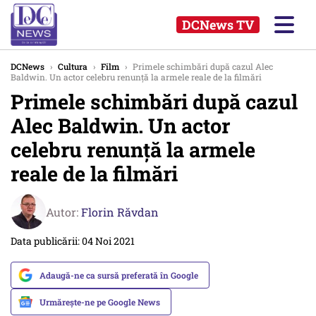
DCNews TV
DCNews
›
Cultura
›
Film
›
Primele schimbări după cazul Alec
Baldwin. Un actor celebru renunţă la armele reale de la filmări
Primele schimbări după cazul
Alec Baldwin. Un actor
celebru renunţă la armele
reale de la filmări
Autor:
Florin Răvdan
Data publicării: 04 Noi 2021
Adaugă-ne ca sursă preferată în Google
Urmărește-ne pe Google News