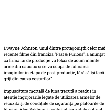
Dwayne Johnson, unul dintre protagoniştii celor mai
recente filme din franciza "Fast & Furious", a anunţat
că firma lui de producţie va folosi de acum înainte
arme din cauciuc şi se va ocupa de rafinarea
imaginilor în etapa de post-producţie, fără să îşi facă
griji din cauza costurilor".
Împuşcătura mortală de luna trecută a readus în
atenţie îngrijorările legate de utilizarea armelor de
recuzită şi de condiţiile de siguranţă pe platourile de
filmare. Alec Baldwin a contestat acuzaţiile potrivit