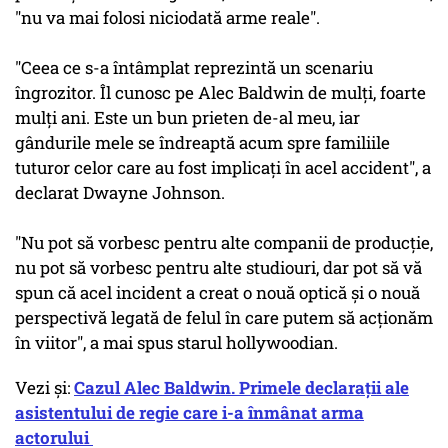
"nu va mai folosi niciodată arme reale".
"Ceea ce s-a întâmplat reprezintă un scenariu
îngrozitor. Îl cunosc pe Alec Baldwin de mulţi, foarte
mulţi ani. Este un bun prieten de-al meu, iar
gândurile mele se îndreaptă acum spre familiile
tuturor celor care au fost implicaţi în acel accident", a
declarat Dwayne Johnson.
"Nu pot să vorbesc pentru alte companii de producţie,
nu pot să vorbesc pentru alte studiouri, dar pot să vă
spun că acel incident a creat o nouă optică şi o nouă
perspectivă legată de felul în care putem să acţionăm
în viitor", a mai spus starul hollywoodian.
Vezi și:
Cazul Alec Baldwin. Primele declarații ale
asistentului de regie care i-a înmânat arma
actorului