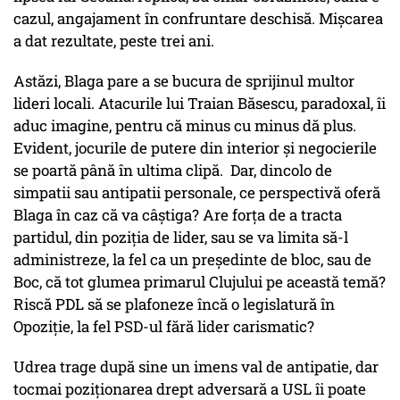
cazul, angajament în confruntare deschisă. Mișcarea
a dat rezultate, peste trei ani.
Astăzi, Blaga pare a se bucura de sprijinul multor
lideri locali. Atacurile lui Traian Băsescu, paradoxal, îi
aduc imagine, pentru că minus cu minus dă plus.
Evident, jocurile de putere din interior și negocierile
se poartă până în ultima clipă. Dar, dincolo de
simpatii sau antipatii personale, ce perspectivă oferă
Blaga în caz că va câștiga? Are forța de a tracta
partidul, din poziția de lider, sau se va limita să-l
administreze, la fel ca un președinte de bloc, sau de
Boc, că tot glumea primarul Clujului pe această temă?
Riscă PDL să se plafoneze încă o legislatură în
Opoziție, la fel PSD-ul fără lider carismatic?
Udrea trage după sine un imens val de antipatie, dar
tocmai poziționarea drept adversară a USL îi poate