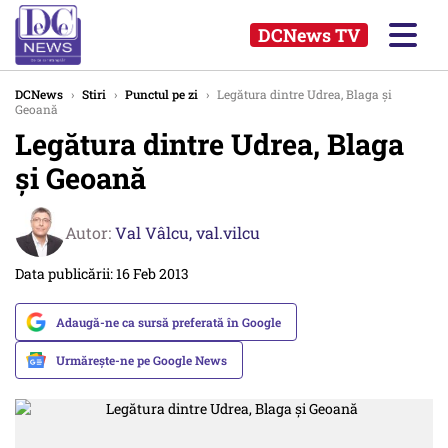
DCNews TV
DCNews
›
Stiri
›
Punctul pe zi
›
Legătura dintre Udrea, Blaga și
Geoană
Legătura dintre Udrea, Blaga
și Geoană
Autor:
Val Vâlcu,
val.vilcu
Data publicării: 16 Feb 2013
Adaugă-ne ca sursă preferată în Google
Urmărește-ne pe Google News