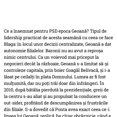
Ce a însemnat pentru PSD epoca Geoană? Tipul de
lidership practicat de acesta seamănă cu ceea ce face
Blaga: în locul unor decizii centralizate, Geoană a dat
autonomie filialelor. Baronii nu au avut a reproșa
nimic centrului. Ca un voievod mai priceput la
negocieri decât la războaie, Geoană s-a limitat să-și
controleze capitala, prin boier Goagăl Belivacă, și i-a
lăsat pe ceilalți în plata Domnului. Lumea ar fi fost
mulțumită, dar nu poți trăi doar din înfrângeri. În
2010, după bătălia pierdută la prezidențiale, greii de
la centru s-au aliat și au propulsat la conducere un
out-sider, profitând de descumpănirea și frustrările
din filiale. S-a dovedit că Ponta avea exact ceea ce-i
lipsea lui Geoană: replică, ba chiar obrăznicie, când e