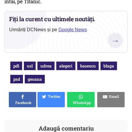
întâi, pe Titanic.
Fiți la curent cu ultimele noutăți.
Urmăriți DCNews și pe
Google News
→
pdl
usl
udrea
alegeri
basescu
blaga
psd
geoana
Twitter
Email
Facebook
WhatsApp
Adaugă comentariu