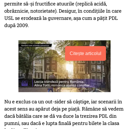
permite să-și fructifice atuurile (replică acidă,
obrăznicie, notorietate). Desigur, în condițiile în care
USL se erodează la guvernare, așa cum a pățit PDL
după 2009.
Citește articolul
Nu e exclus ca un out-sider să câștige, iar scenarii în
acest sens au apărut deja pe piață. Rămâne să vedem
dacă bătălia care se dă va duce la trezirea PDL din
pumni, sau dacă e lupta finală pentru bilete la clasa